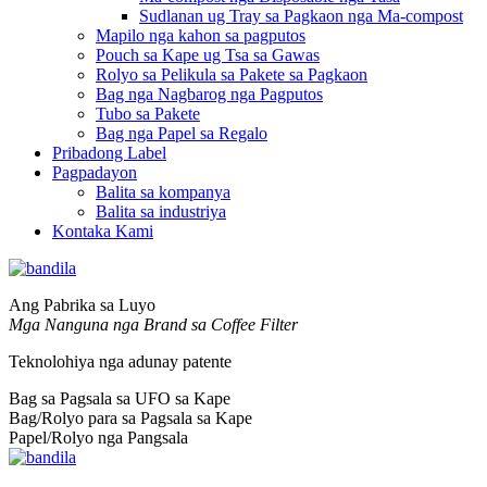
Sudlanan ug Tray sa Pagkaon nga Ma-compost
Mapilo nga kahon sa pagputos
Pouch sa Kape ug Tsa sa Gawas
Rolyo sa Pelikula sa Pakete sa Pagkaon
Bag nga Nagbarog nga Pagputos
Tubo sa Pakete
Bag nga Papel sa Regalo
Pribadong Label
Pagpadayon
Balita sa kompanya
Balita sa industriya
Kontaka Kami
Ang Pabrika sa Luyo
Mga Nanguna nga Brand sa Coffee Filter
Teknolohiya nga adunay patente
Bag sa Pagsala sa UFO sa Kape
Bag/Rolyo para sa Pagsala sa Kape
Papel/Rolyo nga Pangsala