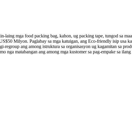
-laing mga food packing bag, kahon, ug packing tape, tungod sa maa
 US$50 Milyon. Paglabay sa mga katuigan, ang Eco-friendly isip usa 
gi-regroup ang among istruktura sa organisasyon ug kagamitan sa pro
o namo nga matabangan ang among mga kustomer sa pag-empake sa ilang