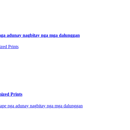
 nga adunay nagbitay nga mga dalunggan
ized Prints