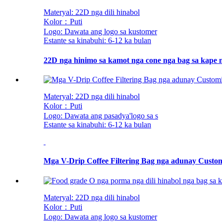
Materyal: 22D nga dili hinabol
Kolor：Puti
Logo: Dawata ang logo sa kustomer
Estante sa kinabuhi: 6-12 ka bulan
22D nga hinimo sa kamot nga cone nga bag sa kape
Materyal: 22D nga dili hinabol
Kolor：Puti
Logo: Dawata ang pasadya
'
logo sa s
Estante sa kinabuhi: 6-12 ka bulan
Mga V-Drip Coffee Filtering Bag nga adunay Custom
Materyal: 22D nga dili hinabol
Kolor：Puti
Logo: Dawata ang logo sa kustomer