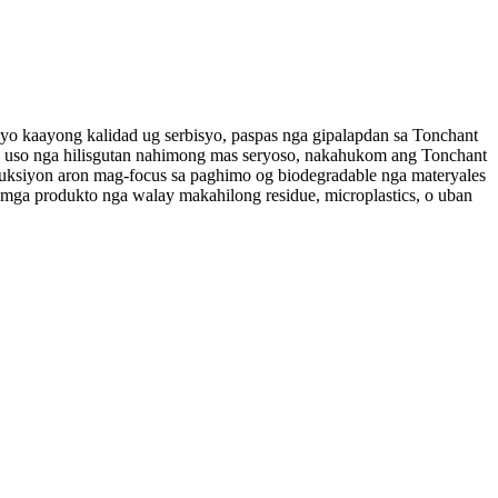
yo kaayong kalidad ug serbisyo, paspas nga gipalapdan sa Tonchant
ka uso nga hilisgutan nahimong mas seryoso, nakahukom ang Tonchant
duksiyon aron mag-focus sa paghimo og biodegradable nga materyales
 mga produkto nga walay makahilong residue, microplastics, o uban