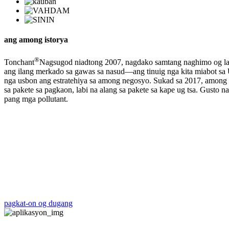
ang among istorya
®
Tonchant
Nagsugod niadtong 2007, nagdako samtang naghimo og lain
ang ilang merkado sa gawas sa nasud—ang tinuig nga kita miabot sa
nga usbon ang estratehiya sa among negosyo. Sukad sa 2017, among 
sa pakete sa pagkaon, labi na alang sa pakete sa kape ug tsa. Gust
pang mga pollutant.
pagkat-on og dugang