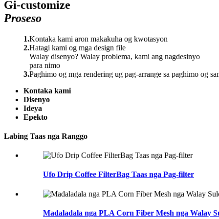
Gi-customize
Proseso
1.
Kontaka kami aron makakuha og kwotasyon
2.
Hatagi kami og mga design file
Walay disenyo? Walay problema, kami ang nagdesinyo
para nimo
3.
Paghimo og mga rendering ug pag-arrange sa paghimo og sa
Kontaka kami
Disenyo
Ideya
Epekto
Labing Taas nga Ranggo
Ufo Drip Coffee FilterBag Taas nga Pag-filter
Madaladala nga PLA Corn Fiber Mesh nga Walay S