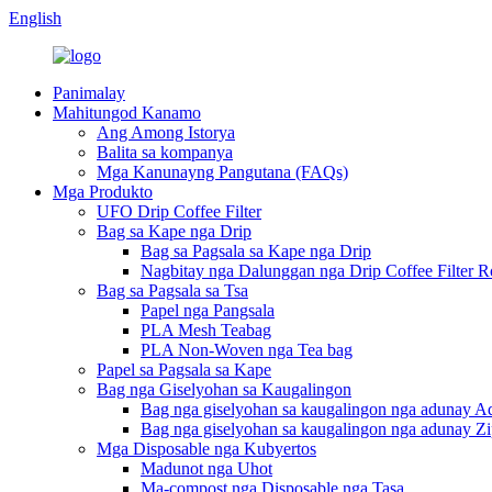
English
Panimalay
Mahitungod Kanamo
Ang Among Istorya
Balita sa kompanya
Mga Kanunayng Pangutana (FAQs)
Mga Produkto
UFO Drip Coffee Filter
Bag sa Kape nga Drip
Bag sa Pagsala sa Kape nga Drip
Nagbitay nga Dalunggan nga Drip Coffee Filter R
Bag sa Pagsala sa Tsa
Papel nga Pangsala
PLA Mesh Teabag
PLA Non-Woven nga Tea bag
Papel sa Pagsala sa Kape
Bag nga Giselyohan sa Kaugalingon
Bag nga giselyohan sa kaugalingon nga adunay A
Bag nga giselyohan sa kaugalingon nga adunay Zi
Mga Disposable nga Kubyertos
Madunot nga Uhot
Ma-compost nga Disposable nga Tasa