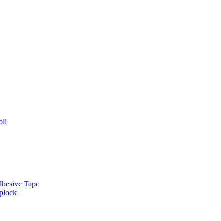
oll
dhesive Tape
plock