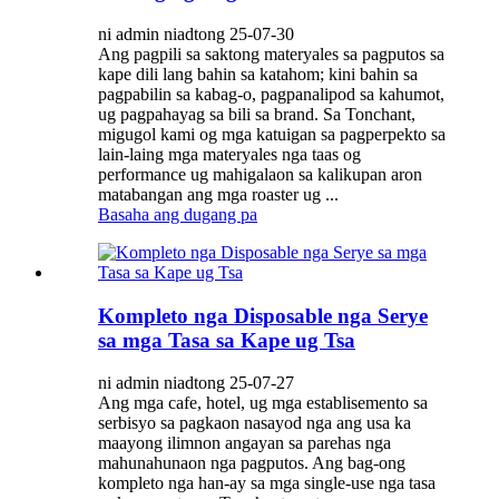
ni admin niadtong 25-07-30
Ang pagpili sa saktong materyales sa pagputos sa
kape dili lang bahin sa katahom; kini bahin sa
pagpabilin sa kabag-o, pagpanalipod sa kahumot,
ug pagpahayag sa bili sa brand. Sa Tonchant,
migugol kami og mga katuigan sa pagperpekto sa
lain-laing mga materyales nga taas og
performance ug mahigalaon sa kalikupan aron
matabangan ang mga roaster ug ...
Basaha ang dugang pa
Kompleto nga Disposable nga Serye
sa mga Tasa sa Kape ug Tsa
ni admin niadtong 25-07-27
Ang mga cafe, hotel, ug mga establisemento sa
serbisyo sa pagkaon nasayod nga ang usa ka
maayong ilimnon angayan sa parehas nga
mahunahunaon nga pagputos. Ang bag-ong
kompleto nga han-ay sa mga single-use nga tasa