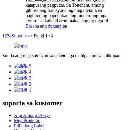
katapusang pagputos. Sa Tonchant, among
gihiusa ang tradisyonal nga mga teknik sa
paghimo og papel uban ang modernong mga
kontrol sa kalidad aron makahatag og mga fil...
Basaha ang dugang pa
1
2
3
4
Sunod >
>>
Panid 1 / 4
Sunda ang mga solusyon sa pakete nga mahigalaon sa kalikopan.
suporta sa kustomer
Ang Among Istorya
Mga Produkto
Pribadong Label