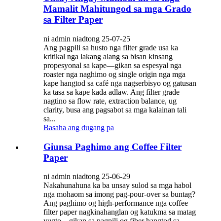
Mamalit Mahitungod sa mga Grado
sa Filter Paper
ni admin niadtong 25-07-25
Ang pagpili sa husto nga filter grade usa ka
kritikal nga lakang alang sa bisan kinsang
propesyonal sa kape—gikan sa espesyal nga
roaster nga naghimo og single origin nga mga
kape hangtod sa café nga nagserbisyo og gatusan
ka tasa sa kape kada adlaw. Ang filter grade
nagtino sa flow rate, extraction balance, ug
clarity, busa ang pagsabot sa mga kalainan tali
sa...
Basaha ang dugang pa
Giunsa Paghimo ang Coffee Filter
Paper
ni admin niadtong 25-06-29
Nakahunahuna ka ba unsay sulod sa mga habol
nga mohaom sa imong pag-pour-over sa buntag?
Ang paghimo og high-performance nga coffee
filter paper nagkinahanglan og katukma sa matag
yugto—gikan sa pagpili og fiber hangtod sa