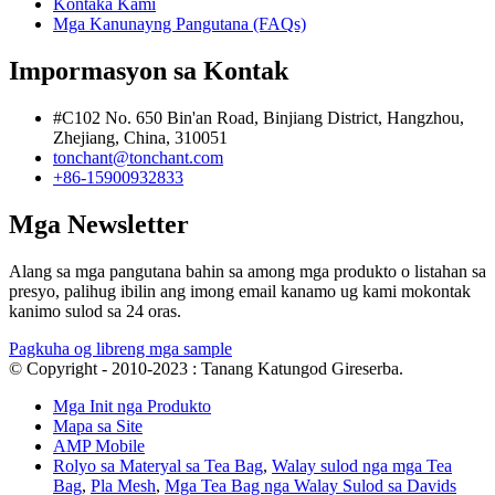
Kontaka Kami
Mga Kanunayng Pangutana (FAQs)
Impormasyon sa Kontak
#C102 No. 650 Bin'an Road, Binjiang District, Hangzhou,
Zhejiang, China, 310051
tonchant@tonchant.com
+86-15900932833
Mga Newsletter
Alang sa mga pangutana bahin sa among mga produkto o listahan sa
presyo, palihug ibilin ang imong email kanamo ug kami mokontak
kanimo sulod sa 24 oras.
Pagkuha og libreng mga sample
© Copyright - 2010-2023 : Tanang Katungod Gireserba.
Mga Init nga Produkto
Mapa sa Site
AMP Mobile
Rolyo sa Materyal sa Tea Bag
,
Walay sulod nga mga Tea
Bag
,
Pla Mesh
,
Mga Tea Bag nga Walay Sulod sa Davids