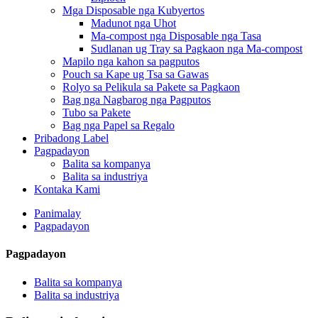
Mga Disposable nga Kubyertos
Madunot nga Uhot
Ma-compost nga Disposable nga Tasa
Sudlanan ug Tray sa Pagkaon nga Ma-compost
Mapilo nga kahon sa pagputos
Pouch sa Kape ug Tsa sa Gawas
Rolyo sa Pelikula sa Pakete sa Pagkaon
Bag nga Nagbarog nga Pagputos
Tubo sa Pakete
Bag nga Papel sa Regalo
Pribadong Label
Pagpadayon
Balita sa kompanya
Balita sa industriya
Kontaka Kami
Panimalay
Pagpadayon
Pagpadayon
Balita sa kompanya
Balita sa industriya