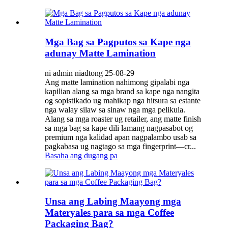
Mga Bag sa Pagputos sa Kape nga
adunay Matte Lamination
ni admin niadtong 25-08-29
Ang matte lamination nahimong gipalabi nga
kapilian alang sa mga brand sa kape nga nangita
og sopistikado ug mahikap nga hitsura sa estante
nga walay silaw sa sinaw nga mga pelikula.
Alang sa mga roaster ug retailer, ang matte finish
sa mga bag sa kape dili lamang nagpasabot og
premium nga kalidad apan nagpalambo usab sa
pagkabasa ug nagtago sa mga fingerprint—cr...
Basaha ang dugang pa
Unsa ang Labing Maayong mga
Materyales para sa mga Coffee
Packaging Bag?