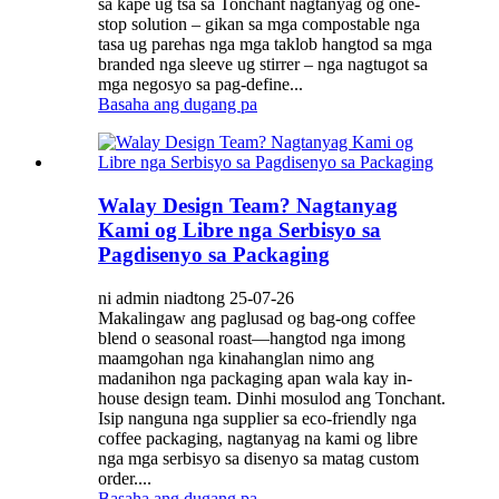
sa kape ug tsa sa Tonchant nagtanyag og one-
stop solution – gikan sa mga compostable nga
tasa ug parehas nga mga taklob hangtod sa mga
branded nga sleeve ug stirrer – nga nagtugot sa
mga negosyo sa pag-define...
Basaha ang dugang pa
Walay Design Team? Nagtanyag
Kami og Libre nga Serbisyo sa
Pagdisenyo sa Packaging
ni admin niadtong 25-07-26
Makalingaw ang paglusad og bag-ong coffee
blend o seasonal roast—hangtod nga imong
maamgohan nga kinahanglan nimo ang
madanihon nga packaging apan wala kay in-
house design team. Dinhi mosulod ang Tonchant.
Isip nanguna nga supplier sa eco-friendly nga
coffee packaging, nagtanyag na kami og libre
nga mga serbisyo sa disenyo sa matag custom
order....
Basaha ang dugang pa