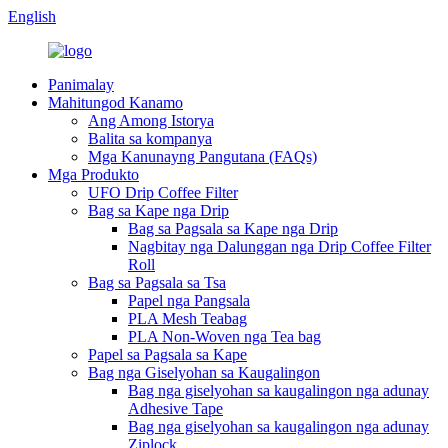
English
Panimalay
Mahitungod Kanamo
Ang Among Istorya
Balita sa kompanya
Mga Kanunayng Pangutana (FAQs)
Mga Produkto
UFO Drip Coffee Filter
Bag sa Kape nga Drip
Bag sa Pagsala sa Kape nga Drip
Nagbitay nga Dalunggan nga Drip Coffee Filter
Roll
Bag sa Pagsala sa Tsa
Papel nga Pangsala
PLA Mesh Teabag
PLA Non-Woven nga Tea bag
Papel sa Pagsala sa Kape
Bag nga Giselyohan sa Kaugalingon
Bag nga giselyohan sa kaugalingon nga adunay
Adhesive Tape
Bag nga giselyohan sa kaugalingon nga adunay
Ziplock