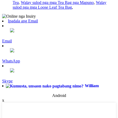
Tea
,
Walay sulod nga mga Tea Bag nga Mapuno
,
Walay
sulod nga mga Loose Leaf Tea Bag
,
Ipadala ang Email
Email
WhatsApp
Skype
William
Android
x