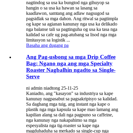
nagtindog sa usa ka bungtod nga gihuyop sa
hangin o sa usa ka hawan sa lasang sa
kaadlawon, samtang ang adlaw nagsugod sa
pagsidlak sa mga dahon. Ang ritwal sa pagtimpla
og kape sa agianan kanunay nga usa ka delikado
nga balanse tali sa pagtinguha og usa ka tasa nga
kalidad sa cafe ug pag-atubang sa lisod nga mga
limitasyon sa logistik ...
Basaha ang dugang pa
Ang Pag-usbong sa mga Drip Coffee
Bag: Ngano nga ang mga Specialty
Roaster Nagbalhin ngadto sa Single-
Serve
ni admin niadtong 25-11-25
Kaniadto, ang "kasayon" sa industriya sa kape
kanunay nagpasabut sa pagsakripisyo sa kalidad.
Sa daghang mga tuig, ang instant nga kape o
plastik nga mga kapsula sa kape mao lamang ang
kapilian alang sa dali nga pagpuno sa caffeine,
nga kanunay nga nakapahimo sa mga
espesyalista nga tig-roaster sa kape nga
magduhaduha sa merkado sa single-cup nga