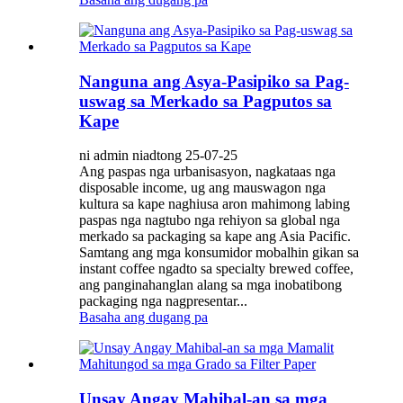
Nanguna ang Asya-Pasipiko sa Pag-
uswag sa Merkado sa Pagputos sa
Kape
ni admin niadtong 25-07-25
Ang paspas nga urbanisasyon, nagkataas nga
disposable income, ug ang mauswagon nga
kultura sa kape naghiusa aron mahimong labing
paspas nga nagtubo nga rehiyon sa global nga
merkado sa packaging sa kape ang Asia Pacific.
Samtang ang mga konsumidor mobalhin gikan sa
instant coffee ngadto sa specialty brewed coffee,
ang panginahanglan alang sa mga inobatibong
packaging nga nagpresentar...
Basaha ang dugang pa
Unsay Angay Mahibal-an sa mga