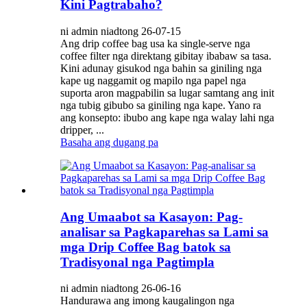
Kini Pagtrabaho?
ni admin niadtong 26-07-15
Ang drip coffee bag usa ka single-serve nga
coffee filter nga direktang gibitay ibabaw sa tasa.
Kini adunay gisukod nga bahin sa giniling nga
kape ug naggamit og mapilo nga papel nga
suporta aron magpabilin sa lugar samtang ang init
nga tubig gibubo sa giniling nga kape. Yano ra
ang konsepto: ibubo ang kape nga walay lahi nga
dripper, ...
Basaha ang dugang pa
Ang Umaabot sa Kasayon: Pag-
analisar sa Pagkaparehas sa Lami sa
mga Drip Coffee Bag batok sa
Tradisyonal nga Pagtimpla
ni admin niadtong 26-06-16
Handurawa ang imong kaugalingon nga