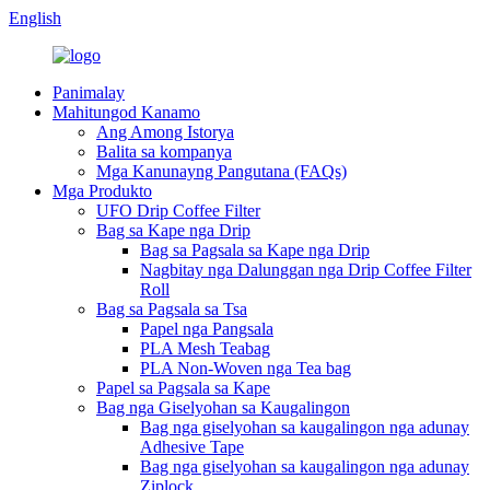
English
Panimalay
Mahitungod Kanamo
Ang Among Istorya
Balita sa kompanya
Mga Kanunayng Pangutana (FAQs)
Mga Produkto
UFO Drip Coffee Filter
Bag sa Kape nga Drip
Bag sa Pagsala sa Kape nga Drip
Nagbitay nga Dalunggan nga Drip Coffee Filter
Roll
Bag sa Pagsala sa Tsa
Papel nga Pangsala
PLA Mesh Teabag
PLA Non-Woven nga Tea bag
Papel sa Pagsala sa Kape
Bag nga Giselyohan sa Kaugalingon
Bag nga giselyohan sa kaugalingon nga adunay
Adhesive Tape
Bag nga giselyohan sa kaugalingon nga adunay
Ziplock