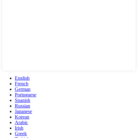
English
French
German
Portuguese
Spanish
Russian
Japanese
Korean
Arabic
Irish
Greek