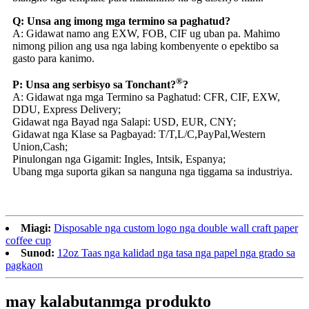
Q: Unsa ang imong mga termino sa paghatud?
A: Gidawat namo ang EXW, FOB, CIF ug uban pa. Mahimo
nimong pilion ang usa nga labing kombenyente o epektibo sa
gasto para kanimo.
®
P: Unsa ang serbisyo sa Tonchant?
?
A: Gidawat nga mga Termino sa Paghatud: CFR, CIF, EXW,
DDU, Express Delivery;
Gidawat nga Bayad nga Salapi: USD, EUR, CNY;
Gidawat nga Klase sa Pagbayad: T/T,L/C,PayPal,Western
Union,Cash;
Pinulongan nga Gigamit: Ingles, Intsik, Espanya;
Ubang mga suporta gikan sa nanguna nga tiggama sa industriya.
Miagi:
Disposable nga custom logo nga double wall craft paper
coffee cup
Sunod:
12oz Taas nga kalidad nga tasa nga papel nga grado sa
pagkaon
may kalabutan
mga produkto