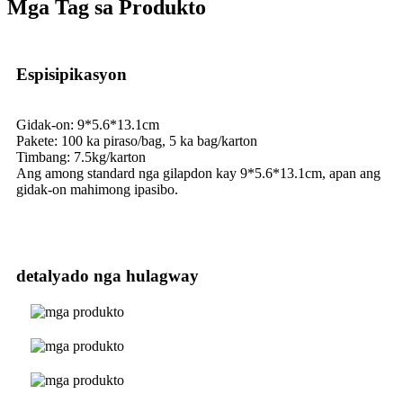
Mga Tag sa Produkto
Espisipikasyon
Gidak-on: 9*5.6*13.1cm
Pakete: 100 ka piraso/bag, 5 ka bag/karton
Timbang: 7.5kg/karton
Ang among standard nga gilapdon kay 9*5.6*13.1cm, apan ang
gidak-on mahimong ipasibo.
detalyado nga hulagway