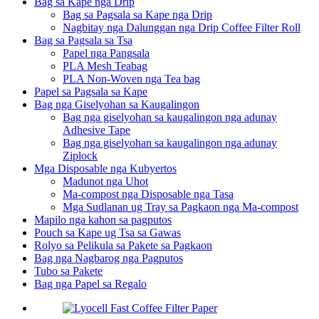
Bag sa Kape nga Drip
Bag sa Pagsala sa Kape nga Drip
Nagbitay nga Dalunggan nga Drip Coffee Filter Roll
Bag sa Pagsala sa Tsa
Papel nga Pangsala
PLA Mesh Teabag
PLA Non-Woven nga Tea bag
Papel sa Pagsala sa Kape
Bag nga Giselyohan sa Kaugalingon
Bag nga giselyohan sa kaugalingon nga adunay
Adhesive Tape
Bag nga giselyohan sa kaugalingon nga adunay
Ziplock
Mga Disposable nga Kubyertos
Madunot nga Uhot
Ma-compost nga Disposable nga Tasa
Mga Sudlanan ug Tray sa Pagkaon nga Ma-compost
Mapilo nga kahon sa pagputos
Pouch sa Kape ug Tsa sa Gawas
Rolyo sa Pelikula sa Pakete sa Pagkaon
Bag nga Nagbarog nga Pagputos
Tubo sa Pakete
Bag nga Papel sa Regalo