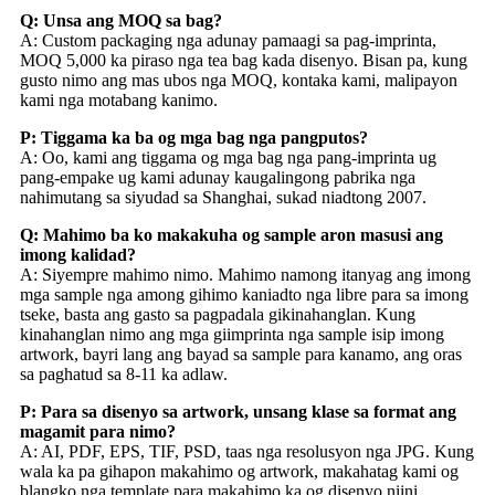
Q: Unsa ang MOQ sa bag?
A: Custom packaging nga adunay pamaagi sa pag-imprinta,
MOQ 5,000 ka piraso nga tea bag kada disenyo. Bisan pa, kung
gusto nimo ang mas ubos nga MOQ, kontaka kami, malipayon
kami nga motabang kanimo.
P: Tiggama ka ba og mga bag nga pangputos?
A: Oo, kami ang tiggama og mga bag nga pang-imprinta ug
pang-empake ug kami adunay kaugalingong pabrika nga
nahimutang sa siyudad sa Shanghai, sukad niadtong 2007.
Q: Mahimo ba ko makakuha og sample aron masusi ang
imong kalidad?
A: Siyempre mahimo nimo. Mahimo namong itanyag ang imong
mga sample nga among gihimo kaniadto nga libre para sa imong
tseke, basta ang gasto sa pagpadala gikinahanglan. Kung
kinahanglan nimo ang mga giimprinta nga sample isip imong
artwork, bayri lang ang bayad sa sample para kanamo, ang oras
sa paghatud sa 8-11 ka adlaw.
P: Para sa disenyo sa artwork, unsang klase sa format ang
magamit para nimo?
A: AI, PDF, EPS, TIF, PSD, taas nga resolusyon nga JPG. Kung
wala ka pa gihapon makahimo og artwork, makahatag kami og
blangko nga template para makahimo ka og disenyo niini.