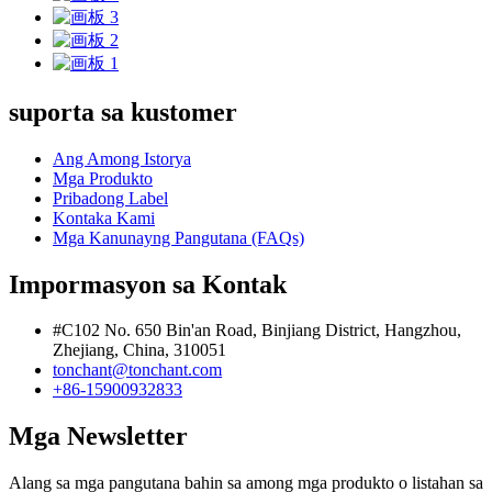
suporta sa kustomer
Ang Among Istorya
Mga Produkto
Pribadong Label
Kontaka Kami
Mga Kanunayng Pangutana (FAQs)
Impormasyon sa Kontak
#C102 No. 650 Bin'an Road, Binjiang District, Hangzhou,
Zhejiang, China, 310051
tonchant@tonchant.com
+86-15900932833
Mga Newsletter
Alang sa mga pangutana bahin sa among mga produkto o listahan sa