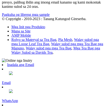
presyo, palihug ibilin ang imong email kanamo ug kami mokontak
kanimo sulod sa 24 oras.
Pagkuha og libreng mga sample
© Copyright - 2010-2023 : Tanang Katungod Gireserba.
Mga Init nga Produkto
Mapa sa Site
AMP Mobile
Rolyo sa Materyal sa Tea Bag
,
Pla Mesh
,
Walay sulod nga
mga Loose Leaf Tea Bag
,
Walay sulod nga mga Tea Bag nga
Mapuno
,
Walay sulod nga mga Tea Bag
,
Mga Tea Bag nga
Walay Sulod sa Davids Tea
,
Ipadala ang Email
Email
WhatsApp