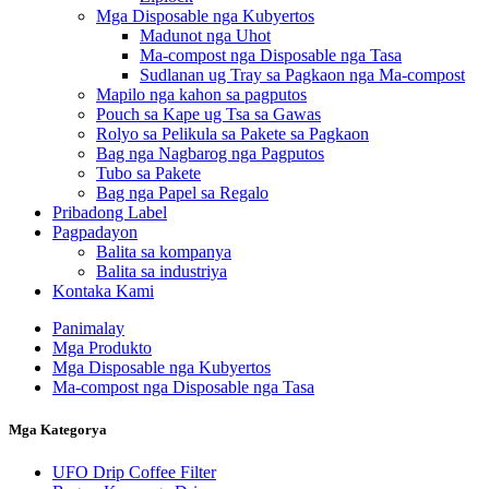
Mga Disposable nga Kubyertos
Madunot nga Uhot
Ma-compost nga Disposable nga Tasa
Sudlanan ug Tray sa Pagkaon nga Ma-compost
Mapilo nga kahon sa pagputos
Pouch sa Kape ug Tsa sa Gawas
Rolyo sa Pelikula sa Pakete sa Pagkaon
Bag nga Nagbarog nga Pagputos
Tubo sa Pakete
Bag nga Papel sa Regalo
Pribadong Label
Pagpadayon
Balita sa kompanya
Balita sa industriya
Kontaka Kami
Panimalay
Mga Produkto
Mga Disposable nga Kubyertos
Ma-compost nga Disposable nga Tasa
Mga Kategorya
UFO Drip Coffee Filter