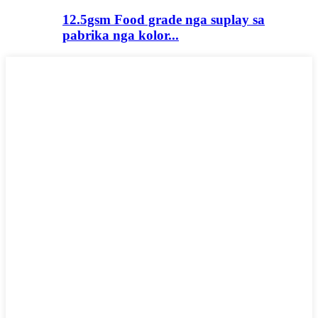
12.5gsm Food grade nga suplay sa
pabrika nga kolor...