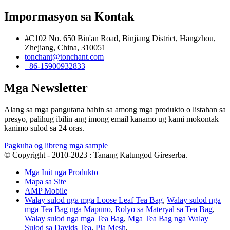
Impormasyon sa Kontak
#C102 No. 650 Bin'an Road, Binjiang District, Hangzhou,
Zhejiang, China, 310051
tonchant@tonchant.com
+86-15900932833
Mga Newsletter
Alang sa mga pangutana bahin sa among mga produkto o listahan sa
presyo, palihug ibilin ang imong email kanamo ug kami mokontak
kanimo sulod sa 24 oras.
Pagkuha og libreng mga sample
© Copyright - 2010-2023 : Tanang Katungod Gireserba.
Mga Init nga Produkto
Mapa sa Site
AMP Mobile
Walay sulod nga mga Loose Leaf Tea Bag
,
Walay sulod nga
mga Tea Bag nga Mapuno
,
Rolyo sa Materyal sa Tea Bag
,
Walay sulod nga mga Tea Bag
,
Mga Tea Bag nga Walay
Sulod sa Davids Tea
,
Pla Mesh
,