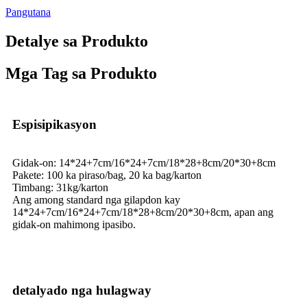
Pangutana
Detalye sa Produkto
Mga Tag sa Produkto
Espisipikasyon
Gidak-on: 14*24+7cm/16*24+7cm/18*28+8cm/20*30+8cm
Pakete: 100 ka piraso/bag, 20 ka bag/karton
Timbang: 31kg/karton
Ang among standard nga gilapdon kay
14*24+7cm/16*24+7cm/18*28+8cm/20*30+8cm, apan ang
gidak-on mahimong ipasibo.
detalyado nga hulagway