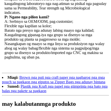
kaugalingong laboratoryo nga nag-atiman sa pisikal nga pagsulay
sama sa Permeability, Tear strength ug Microbiological
indicators.
P: Ngano nga pilion kami?
A: Serbisyo sa OEM/ODM, pag-customize;
Flexible nga kapilian sa kolor;
Barato nga presyo nga adunay labing maayo nga kalidad;
Kaugalingong gipanag-iya nga grupo sa disenyo sa mga
produkto ug planta sa pagproseso sa mga molde;
Nasangkapan og maayo sa mga linya sa produksiyon nga walay
abog ug walay babag/flexible nga sistema sa pagpulpog/mga
grupo sa disenyo sa produkto/imported nga CNC ug makina sa
paghulma, ug uban pa.
Miagi:
Brown nga puti nga craft paper nga nagbarog nga mga
pouch sa pagkaon nga giputos sa Zipper Bags nga adunay bintana
Sunod:
Plastik nga Kraft nga papel nga giimprinta nga bato nga
balas nga pakete sa pagkaon
may kalabutan
mga produkto