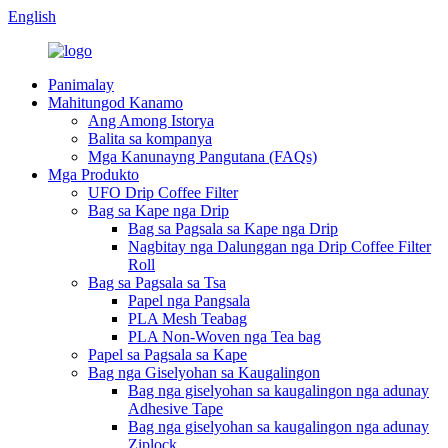
English
Panimalay
Mahitungod Kanamo
Ang Among Istorya
Balita sa kompanya
Mga Kanunayng Pangutana (FAQs)
Mga Produkto
UFO Drip Coffee Filter
Bag sa Kape nga Drip
Bag sa Pagsala sa Kape nga Drip
Nagbitay nga Dalunggan nga Drip Coffee Filter
Roll
Bag sa Pagsala sa Tsa
Papel nga Pangsala
PLA Mesh Teabag
PLA Non-Woven nga Tea bag
Papel sa Pagsala sa Kape
Bag nga Giselyohan sa Kaugalingon
Bag nga giselyohan sa kaugalingon nga adunay
Adhesive Tape
Bag nga giselyohan sa kaugalingon nga adunay
Ziplock