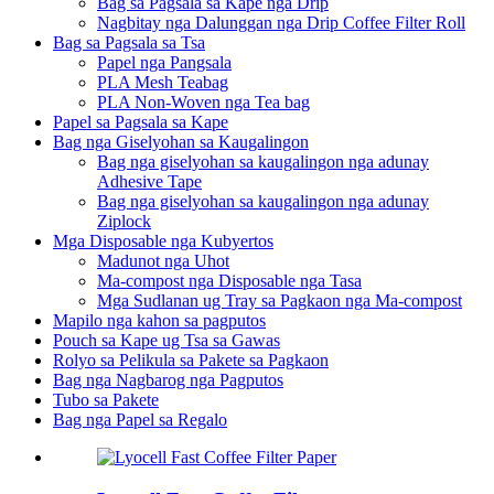
Bag sa Pagsala sa Kape nga Drip
Nagbitay nga Dalunggan nga Drip Coffee Filter Roll
Bag sa Pagsala sa Tsa
Papel nga Pangsala
PLA Mesh Teabag
PLA Non-Woven nga Tea bag
Papel sa Pagsala sa Kape
Bag nga Giselyohan sa Kaugalingon
Bag nga giselyohan sa kaugalingon nga adunay
Adhesive Tape
Bag nga giselyohan sa kaugalingon nga adunay
Ziplock
Mga Disposable nga Kubyertos
Madunot nga Uhot
Ma-compost nga Disposable nga Tasa
Mga Sudlanan ug Tray sa Pagkaon nga Ma-compost
Mapilo nga kahon sa pagputos
Pouch sa Kape ug Tsa sa Gawas
Rolyo sa Pelikula sa Pakete sa Pagkaon
Bag nga Nagbarog nga Pagputos
Tubo sa Pakete
Bag nga Papel sa Regalo