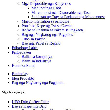
Mga Disposable nga Kubyertos
Madunot nga Uhot
Ma-compost nga Disposable nga Tasa
Sudlanan ug Tray sa Pagkaon nga Ma-compost
Mapilo nga kahon sa pagputos
Pouch sa Kape ug Tsa sa Gawas
Rolyo sa Pelikula sa Pakete sa Pagkaon
Bag nga Nagbarog nga Pagputos
Tubo sa Pakete
Bag nga Papel sa Regalo
Pribadong Label
Pagpadayon
Balita sa kompanya
Balita sa industriya
Kontaka Kami
Panimalay
Mga Produkto
Bag nga Nagbarog nga Pagputos
Mga Kategorya
UFO Drip Coffee Filter
Bag sa Kape nga Drip