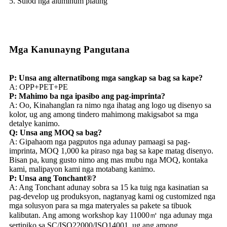
5. Sulod nga aluminum plating
Mga Kanunayng Pangutana
P: Unsa ang alternatibong mga sangkap sa bag sa kape?
A: OPP+PET+PE
P: Mahimo ba nga ipasibo ang pag-imprinta?
A: Oo, Kinahanglan ra nimo nga ihatag ang logo ug disenyo sa
kolor, ug ang among tindero mahimong makigsabot sa mga
detalye kanimo.
Q: Unsa ang MOQ sa bag?
A: Gipahaom nga pagputos nga adunay pamaagi sa pag-
imprinta, MOQ 1,000 ka piraso nga bag sa kape matag disenyo.
Bisan pa, kung gusto nimo ang mas mubu nga MOQ, kontaka
kami, malipayon kami nga motabang kanimo.
P: Unsa ang Tonchant®?
A: Ang Tonchant adunay sobra sa 15 ka tuig nga kasinatian sa
pag-develop ug produksyon, nagtanyag kami og customized nga
mga solusyon para sa mga materyales sa pakete sa tibuok
kalibutan. Ang among workshop kay 11000㎡ nga adunay mga
sertipiko sa SC/ISO22000/ISO14001, ug ang among