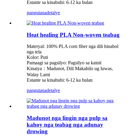
Estante sa kinabuhi: 6-12 ka bulan
pangutana
detalye
Heat healing PLA Non-woven teabag
Materyal: 100% PLA corn fiber nga dili hinabol
nga tela
Kolor: Puti
Pamaagi sa pagsilyo: Pagsilyo sa kainit
Kinaiya：Madunot, Dili Makahilo ug luwas,
Walay Lami
Estante sa kinabuhi: 6-12 ka bulan
pangutana
detalye
Madunot nga lingin nga pulp sa
kahoy nga teabag nga adunay
drowing