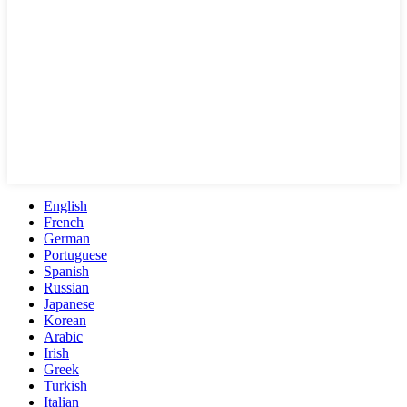
English
French
German
Portuguese
Spanish
Russian
Japanese
Korean
Arabic
Irish
Greek
Turkish
Italian