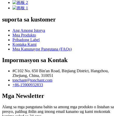
suporta sa kustomer
Ang Among Istorya
Mga Produkto
Pribadong Label
Kontaka Kami
Mga Kanunayng Pangutana (FAQs)
Impormasyon sa Kontak
#C102 No. 650 Bin'an Road, Binjiang District, Hangzhou,
Zhejiang, China, 310051
tonchant@tonchant.com
+86-15900932833
Mga Newsletter
Alang sa mga pangutana bahin sa among mga produkto o listahan sa
presyo, palihug ibilin ang imong email kanamo ug kami mokontak