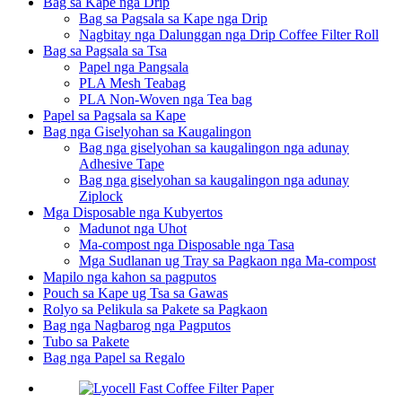
Bag sa Kape nga Drip
Bag sa Pagsala sa Kape nga Drip
Nagbitay nga Dalunggan nga Drip Coffee Filter Roll
Bag sa Pagsala sa Tsa
Papel nga Pangsala
PLA Mesh Teabag
PLA Non-Woven nga Tea bag
Papel sa Pagsala sa Kape
Bag nga Giselyohan sa Kaugalingon
Bag nga giselyohan sa kaugalingon nga adunay
Adhesive Tape
Bag nga giselyohan sa kaugalingon nga adunay
Ziplock
Mga Disposable nga Kubyertos
Madunot nga Uhot
Ma-compost nga Disposable nga Tasa
Mga Sudlanan ug Tray sa Pagkaon nga Ma-compost
Mapilo nga kahon sa pagputos
Pouch sa Kape ug Tsa sa Gawas
Rolyo sa Pelikula sa Pakete sa Pagkaon
Bag nga Nagbarog nga Pagputos
Tubo sa Pakete
Bag nga Papel sa Regalo