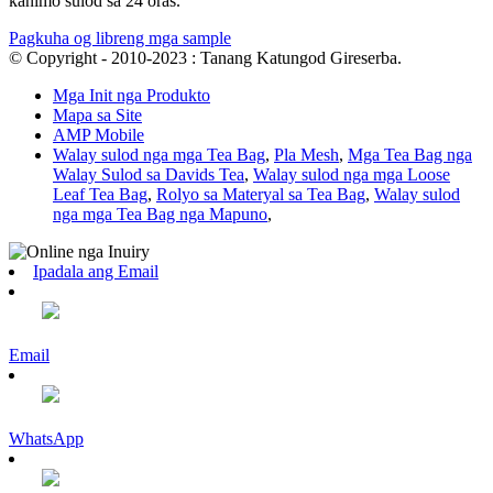
kanimo sulod sa 24 oras.
Pagkuha og libreng mga sample
© Copyright - 2010-2023 : Tanang Katungod Gireserba.
Mga Init nga Produkto
Mapa sa Site
AMP Mobile
Walay sulod nga mga Tea Bag
,
Pla Mesh
,
Mga Tea Bag nga
Walay Sulod sa Davids Tea
,
Walay sulod nga mga Loose
Leaf Tea Bag
,
Rolyo sa Materyal sa Tea Bag
,
Walay sulod
nga mga Tea Bag nga Mapuno
,
Ipadala ang Email
Email
WhatsApp