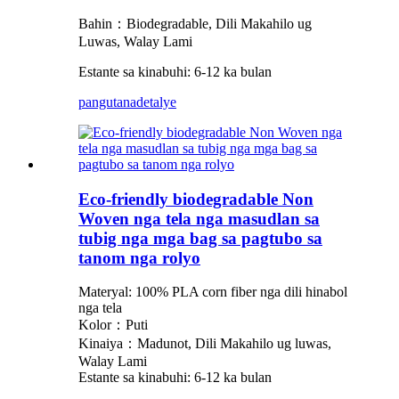
Bahin：
Biodegradable, Dili Makahilo ug
Luwas, Walay Lami
Estante sa kinabuhi: 6-12 ka bulan
pangutana
detalye
Eco-friendly biodegradable Non
Woven nga tela nga masudlan sa
tubig nga mga bag sa pagtubo sa
tanom nga rolyo
Materyal: 100% PLA corn fiber nga dili hinabol
nga tela
Kolor：Puti
Kinaiya：Madunot, Dili Makahilo ug luwas,
Walay Lami
Estante sa kinabuhi: 6-12 ka bulan