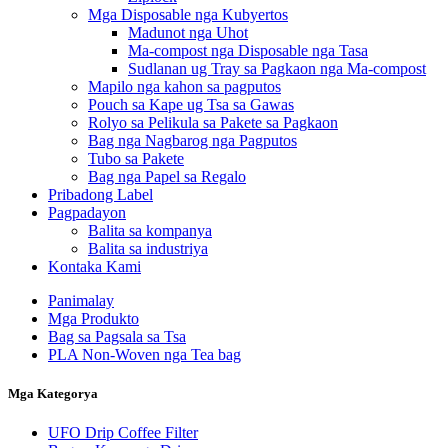
Mga Disposable nga Kubyertos
Madunot nga Uhot
Ma-compost nga Disposable nga Tasa
Sudlanan ug Tray sa Pagkaon nga Ma-compost
Mapilo nga kahon sa pagputos
Pouch sa Kape ug Tsa sa Gawas
Rolyo sa Pelikula sa Pakete sa Pagkaon
Bag nga Nagbarog nga Pagputos
Tubo sa Pakete
Bag nga Papel sa Regalo
Pribadong Label
Pagpadayon
Balita sa kompanya
Balita sa industriya
Kontaka Kami
Panimalay
Mga Produkto
Bag sa Pagsala sa Tsa
PLA Non-Woven nga Tea bag
Mga Kategorya
UFO Drip Coffee Filter