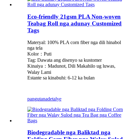
Eco-friendly 21gsm PLA Non-woven
Teabag Roll nga adunay Customized
Tags
Materyal: 100% PLA corn fiber nga dili hinabol
nga tela
Kolor：Puti
Tag: Dawata ang disenyo sa kustomer
Kinaiya：Madunot, Dili Makahilo ug luwas,
Walay Lami
Estante sa kinabuhi: 6-12 ka bulan
pangutana
detalye
Biodegradable nga Baliktad nga