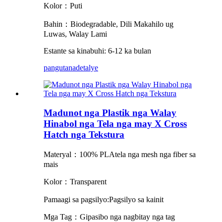
Kolor：Puti
Bahin：
Biodegradable, Dili Makahilo ug
Luwas, Walay Lami
Estante sa kinabuhi: 6-12 ka bulan
pangutana
detalye
Madunot nga Plastik nga Walay
Hinabol nga Tela nga may X Cross
Hatch nga Tekstura
Materyal：
100% PLA
tela nga mesh nga fiber sa
mais
Kolor：
Transparent
Pamaagi sa pagsilyo:
Pagsilyo sa kainit
Mga Tag：Gipasibo nga nagbitay nga tag