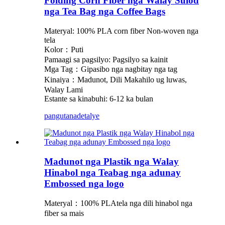
Folding Corn Fiber nga Walay Sulod
nga Tea Bag nga Coffee Bags
Materyal: 100% PLA corn fiber Non-woven nga
tela
Kolor：Puti
Pamaagi sa pagsilyo: Pagsilyo sa kainit
Mga Tag：Gipasibo nga nagbitay nga tag
Kinaiya：Madunot, Dili Makahilo ug luwas,
Walay Lami
Estante sa kinabuhi: 6-12 ka bulan
pangutana
detalye
Madunot nga Plastik nga Walay
Hinabol nga Teabag nga adunay
Embossed nga logo
Materyal：
100% PLA
tela nga dili hinabol nga
fiber sa mais