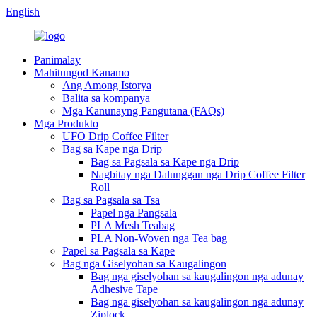
English
Panimalay
Mahitungod Kanamo
Ang Among Istorya
Balita sa kompanya
Mga Kanunayng Pangutana (FAQs)
Mga Produkto
UFO Drip Coffee Filter
Bag sa Kape nga Drip
Bag sa Pagsala sa Kape nga Drip
Nagbitay nga Dalunggan nga Drip Coffee Filter
Roll
Bag sa Pagsala sa Tsa
Papel nga Pangsala
PLA Mesh Teabag
PLA Non-Woven nga Tea bag
Papel sa Pagsala sa Kape
Bag nga Giselyohan sa Kaugalingon
Bag nga giselyohan sa kaugalingon nga adunay
Adhesive Tape
Bag nga giselyohan sa kaugalingon nga adunay
Ziplock