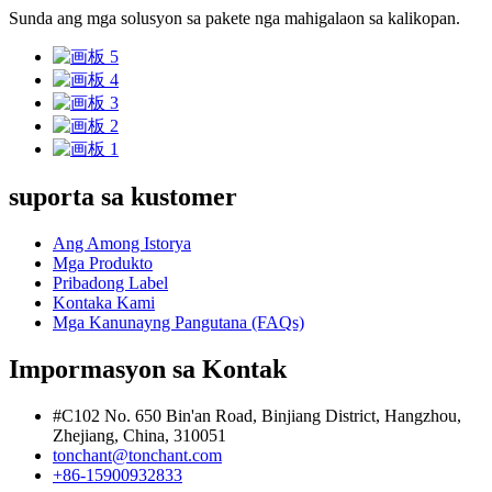
Sunda ang mga solusyon sa pakete nga mahigalaon sa kalikopan.
suporta sa kustomer
Ang Among Istorya
Mga Produkto
Pribadong Label
Kontaka Kami
Mga Kanunayng Pangutana (FAQs)
Impormasyon sa Kontak
#C102 No. 650 Bin'an Road, Binjiang District, Hangzhou,
Zhejiang, China, 310051
tonchant@tonchant.com
+86-15900932833