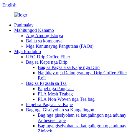
English
Panimalay
Mahitungod Kanamo
Ang Among Istorya
Balita sa kompanya
Mga Kanunayng Pangutana (FAQs)
Mga Produkto
UFO Drip Coffee Filter
Bag sa Kape nga Drip
Bag sa Pagsala sa Kape nga Drip
Nagbitay nga Dalunggan nga Drip Coffee Filter
Roll
Bag sa Pagsala sa Tsa
Papel nga Pangsala
PLA Mesh Teabag
PLA Non-Woven nga Tea bag
Papel sa Pagsala sa Kape
Bag nga Giselyohan sa Kaugalingon
Bag nga giselyohan sa kaugalingon nga adunay
Adhesive Tape
Bag nga giselyohan sa kaugalingon nga adunay
Ziplock