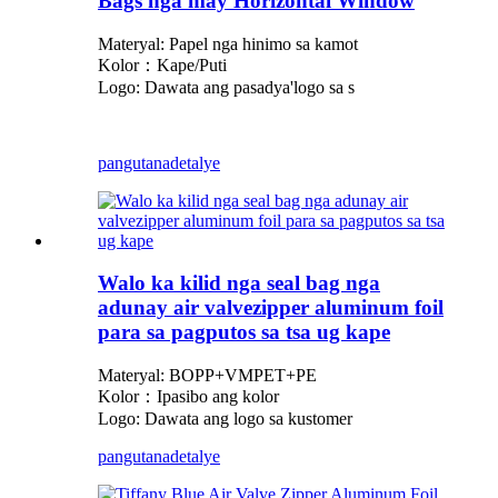
Bags nga may Horizontal Window
Materyal: Papel nga hinimo sa kamot
Kolor：Kape/Puti
Logo: Dawata ang pasadya
'
logo sa s
pangutana
detalye
Walo ka kilid nga seal bag nga
adunay air valvezipper aluminum foil
para sa pagputos sa tsa ug kape
Materyal: BOPP+VMPET+PE
Kolor：Ipasibo ang kolor
Logo: Dawata ang logo sa kustomer
pangutana
detalye