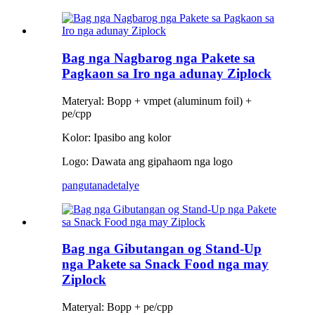
Bag nga Nagbarog nga Pakete sa
Pagkaon sa Iro nga adunay Ziplock
Materyal: Bopp + vmpet (aluminum foil) +
pe/cpp
Kolor: Ipasibo ang kolor
Logo: Dawata ang gipahaom nga logo
pangutana
detalye
Bag nga Gibutangan og Stand-Up
nga Pakete sa Snack Food nga may
Ziplock
Materyal: Bopp + pe/cpp