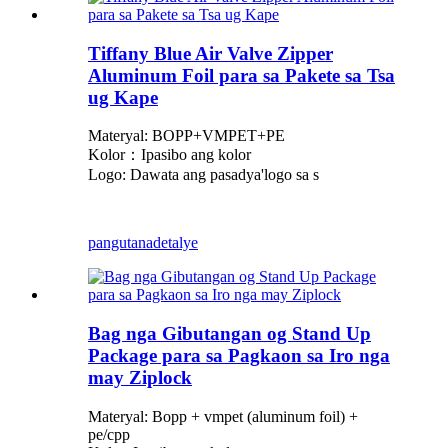
Tiffany Blue Air Valve Zipper
Aluminum Foil para sa Pakete sa Tsa
ug Kape
Materyal: BOPP+VMPET+PE
Kolor：Ipasibo ang kolor
Logo: Dawata ang pasadya
'
logo sa s
pangutana
detalye
Bag nga Gibutangan og Stand Up
Package para sa Pagkaon sa Iro nga
may Ziplock
Materyal: Bopp + vmpet (aluminum foil) +
pe/cpp