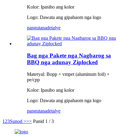
Kolor: Ipasibo ang kolor
Logo: Dawata ang gipahaom nga logo
pangutana
detalye
Bag nga Pakete nga Nagbarog sa
BBQ nga adunay Ziplocked
Materyal: Bopp + vmpet (aluminum foil) +
pe/cpp
Kolor: Ipasibo ang kolor
Logo: Dawata ang gipahaom nga logo
pangutana
detalye
1
2
3
Sunod >
>>
Panid 1 / 3