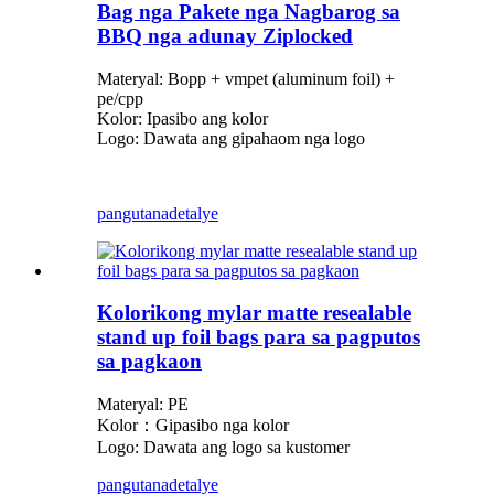
Bag nga Pakete nga Nagbarog sa
BBQ nga adunay Ziplocked
Materyal: Bopp + vmpet (aluminum foil) +
pe/cpp
Kolor: Ipasibo ang kolor
Logo: Dawata ang gipahaom nga logo
pangutana
detalye
Kolorikong mylar matte resealable
stand up foil bags para sa pagputos
sa pagkaon
Materyal: PE
Kolor：Gipasibo nga kolor
Logo: Dawata ang logo sa kustomer
pangutana
detalye