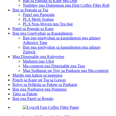
Bag sa Pagsala sa Kape nga Drip
Nagbitay nga Dalunggan nga Drip Coffee Filter Roll
Bag sa Pagsala sa Tsa
Papel nga Pangsala
PLA Mesh Teabag
PLA Non-Woven nga Tea bag
Papel sa Pagsala sa Kape
Bag nga Giselyohan sa Kaugalingon
Bag nga giselyohan sa kaugalingon nga adunay
Adhesive Tape
Bag nga giselyohan sa kaugalingon nga adunay
Ziplock
Mga Disposable nga Kubyertos
Madunot nga Uhot
Ma-compost nga Disposable nga Tasa
Mga Sudlanan ug Tray sa Pagkaon nga Ma-compost
Mapilo nga kahon sa pagputos
Pouch sa Kape ug Tsa sa Gawas
Rolyo sa Pelikula sa Pakete sa Pagkaon
Bag nga Nagbarog nga Pagputos
Tubo sa Pakete
Bag nga Papel sa Regalo