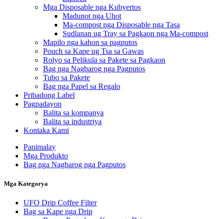
Mga Disposable nga Kubyertos
Madunot nga Uhot
Ma-compost nga Disposable nga Tasa
Sudlanan ug Tray sa Pagkaon nga Ma-compost
Mapilo nga kahon sa pagputos
Pouch sa Kape ug Tsa sa Gawas
Rolyo sa Pelikula sa Pakete sa Pagkaon
Bag nga Nagbarog nga Pagputos
Tubo sa Pakete
Bag nga Papel sa Regalo
Pribadong Label
Pagpadayon
Balita sa kompanya
Balita sa industriya
Kontaka Kami
Panimalay
Mga Produkto
Bag nga Nagbarog nga Pagputos
Mga Kategorya
UFO Drip Coffee Filter
Bag sa Kape nga Drip