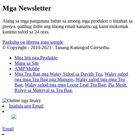
Mga Newsletter
Alang sa mga pangutana bahin sa among mga produkto o listahan sa
presyo, palihug ibilin ang imong email kanamo ug kami mokontak
kanimo sulod sa 24 oras.
Pagkuha og libreng mga sample
© Copyright - 2010-2023 : Tanang Katungod Gireserba.
Mga Init nga Produkto
Mapa sa Site
AMP Mobile
Mga Tea Bag nga Walay Sulod sa Davids Tea
,
Walay sulod
nga mga Tea Bag nga Mapuno
,
Walay sulod nga mga Tea
Bag
,
Walay sulod nga mga Loose Leaf Tea Bag
,
Pla Mesh
,
Rolyo sa Materyal sa Tea Bag
,
Ipadala ang Email
Email