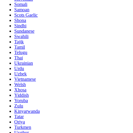
Somali
Samoan
Scots Gaelic
Shona
Sindhi
Sundanese
Swahili
Tajik
Tamil
Telugu
Thai
Ukrainian
Urdu
Uzbek
Vietnamese
Welsh
Xhosa
Yiddish
Yoruba
Zulu
Kinyarwanda
Tatar
Oriya
Turkmen
Uyghur