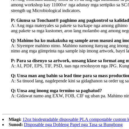
among workshop kay 11000㎡ nga adunay mga sertipiko sa SC/IS
strength ug Microbiological indicators.
P: Giunsa sa Tonchant® paghimo ang pagkontrol sa kalidad
A: Ang mga materyales sa pakete sa tsa/kape nga among gih
ang pakete sa mga kustomer, aron lang molambo ang among neg
Q: Mahimo ba ko makakuha og sample aron masusi ang imo
A: Siyempre mahimo nimo. Mahimo namong itanyag ang imong mga
nimo ang mga giimprinta nga sample isip imong artwork, bayri l
P: Para sa disenyo sa artwork, unsang klase sa format ang
A: AI, PDF, EPS, TIF, PSD, taas nga resolusyon nga JPG. Kung
Q: Unsa man ang bahin sa lead time para sa mass productio
A: Sa tinuod lang, nagdepende kini sa gidaghanon sa order ug s
Q: Unsa ang imong mga termino sa paghatud?
A: Gidawat namo ang EXW, FOB, CIF ug uban pa. Mahimo nimong
Miagi:
12oz biodegradable disposable PLA compostable custom lo
Sunod:
Disposable nga Dobleng Papel nga Tasa sa Bungbong