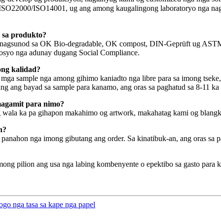
O22000/ISO14001, ug ang among kaugalingong laboratoryo nga nag-ati
 sa produkto?
imo nagsunod sa OK Bio-degradable, OK compost, DIN-Geprüft ug AS
osyo nga adunay dugang Social Compliance.
ng kalidad?
 sample nga among gihimo kaniadto nga libre para sa imong tseke, 
ang ang bayad sa sample para kanamo, ang oras sa paghatud sa 8-11 ka
 magamit para nimo?
 wala ka pa gihapon makahimo og artwork, makahatag kami og blangko
n?
a panahon nga imong gibutang ang order. Sa kinatibuk-an, ang oras sa 
 pilion ang usa nga labing kombenyente o epektibo sa gasto para 
go nga tasa sa kape nga papel