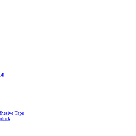
oll
dhesive Tape
plock