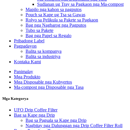
Sudlanan ug Tray sa Pagkaon nga Ma-compost
Mapilo nga kahon sa pagputos
Pouch sa Kape ug Tsa sa Gawas
Rolyo sa Pelikula sa Pakete sa Pagkaon
Bag nga Nagbarog nga Pagputos
Tubo sa Pakete
Bag nga Papel sa Regalo
Pribadong Label
Pagpadayon
Balita sa kompanya
Balita sa industriya
Kontaka Kami
Panimalay
Mga Produkto
Mga Disposable nga Kubyertos
Ma-compost nga Disposable nga Tasa
Mga Kategorya
UFO Drip Coffee Filter
Bag sa Kape nga Drip
Bag sa Pagsala sa Kape nga Drip
Nagbitay nga Dalunggan nga Drip Coffee Filter Roll