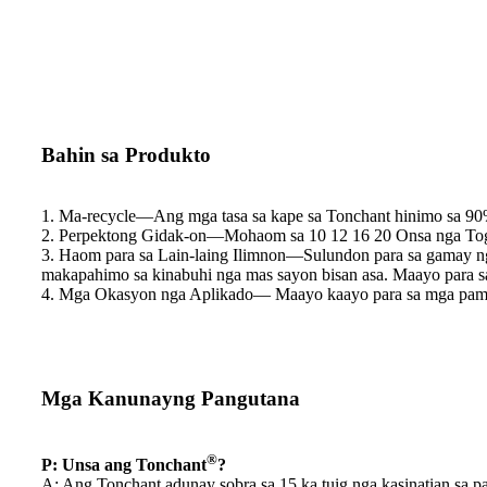
Bahin sa Produkto
1. Ma-recycle—Ang mga tasa sa kape sa Tonchant hinimo sa 90%
2. Perpektong Gidak-on—Mohaom sa 10 12 16 20 Onsa nga To
3. Haom para sa Lain-laing Ilimnon—Sulundon para sa gamay nga 
makapahimo sa kinabuhi nga mas sayon ​​bisan asa. Maayo para sa
4. Mga Okasyon nga Aplikado— Maayo kaayo para sa mga pamily
Mga Kanunayng Pangutana
®
P: Unsa ang Tonchant
?
A: Ang Tonchant adunay sobra sa 15 ka tuig nga kasinatian sa 