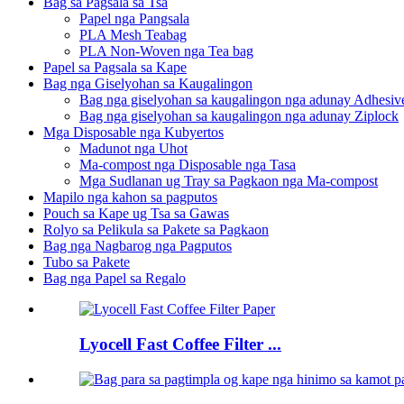
Bag sa Pagsala sa Tsa
Papel nga Pangsala
PLA Mesh Teabag
PLA Non-Woven nga Tea bag
Papel sa Pagsala sa Kape
Bag nga Giselyohan sa Kaugalingon
Bag nga giselyohan sa kaugalingon nga adunay Adhesiv
Bag nga giselyohan sa kaugalingon nga adunay Ziplock
Mga Disposable nga Kubyertos
Madunot nga Uhot
Ma-compost nga Disposable nga Tasa
Mga Sudlanan ug Tray sa Pagkaon nga Ma-compost
Mapilo nga kahon sa pagputos
Pouch sa Kape ug Tsa sa Gawas
Rolyo sa Pelikula sa Pakete sa Pagkaon
Bag nga Nagbarog nga Pagputos
Tubo sa Pakete
Bag nga Papel sa Regalo
Lyocell Fast Coffee Filter ...