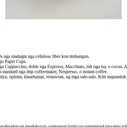
 nga madugta nga cellulose fiber kon timbangon.
go Paper Cups.
Cappuccino, doble nga Espresso, Macchiato, init nga tsa, o cocoa. A
 standard nga drip coffeemaker, Nespresso, o instant coffee.
a, opisina, klasehanan, restawran, ug mga salo-salo. Kini mapundok
pag-develop ug produksyon, nagtanyag kami og customized nga mga solu