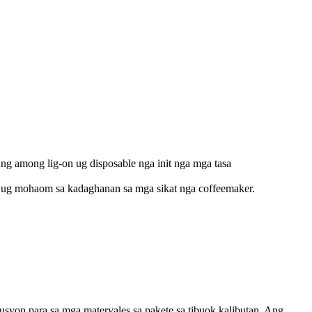
ng among lig-on ug disposable nga init nga mga tasa
 ug mohaom sa kadaghanan sa mga sikat nga coffeemaker.
syon para sa mga materyales sa pakete sa tibuok kalibutan. Ang