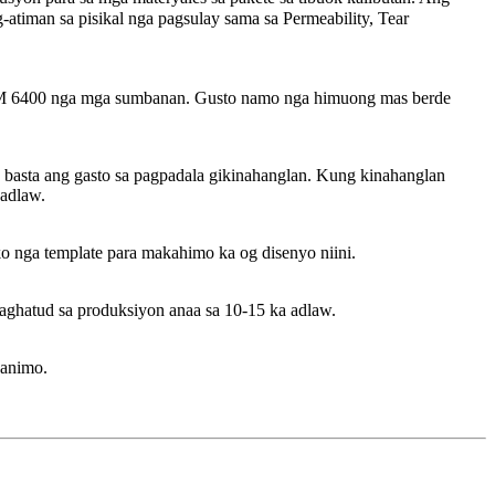
man sa pisikal nga pagsulay sama sa Permeability, Tear
TM 6400 nga mga sumbanan. Gusto namo nga himuong mas berde
basta ang gasto sa pagpadala gikinahanglan. Kung kinahanglan
 adlaw.
 nga template para makahimo ka og disenyo niini.
paghatud sa produksiyon anaa sa 10-15 ka adlaw.
kanimo.