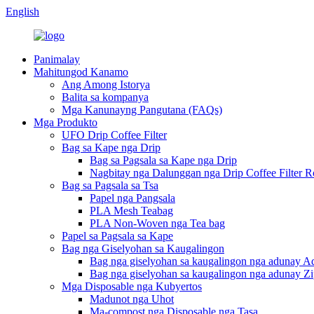
English
Panimalay
Mahitungod Kanamo
Ang Among Istorya
Balita sa kompanya
Mga Kanunayng Pangutana (FAQs)
Mga Produkto
UFO Drip Coffee Filter
Bag sa Kape nga Drip
Bag sa Pagsala sa Kape nga Drip
Nagbitay nga Dalunggan nga Drip Coffee Filter R
Bag sa Pagsala sa Tsa
Papel nga Pangsala
PLA Mesh Teabag
PLA Non-Woven nga Tea bag
Papel sa Pagsala sa Kape
Bag nga Giselyohan sa Kaugalingon
Bag nga giselyohan sa kaugalingon nga adunay A
Bag nga giselyohan sa kaugalingon nga adunay Zi
Mga Disposable nga Kubyertos
Madunot nga Uhot
Ma-compost nga Disposable nga Tasa