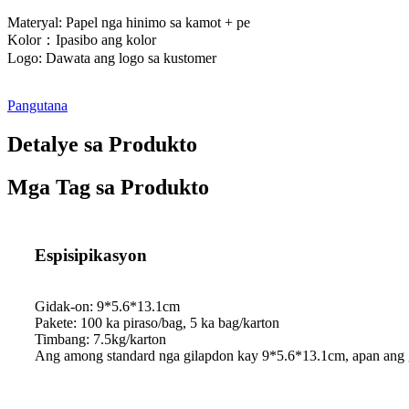
Materyal: Papel nga hinimo sa kamot + pe
Kolor：Ipasibo ang kolor
Logo: Dawata ang logo sa kustomer
Pangutana
Detalye sa Produkto
Mga Tag sa Produkto
Espisipikasyon
Gidak-on: 9*5.6*13.1cm
Pakete: 100 ka piraso/bag, 5 ka bag/karton
Timbang: 7.5kg/karton
Ang among standard nga gilapdon kay 9*5.6*13.1cm, apan ang 