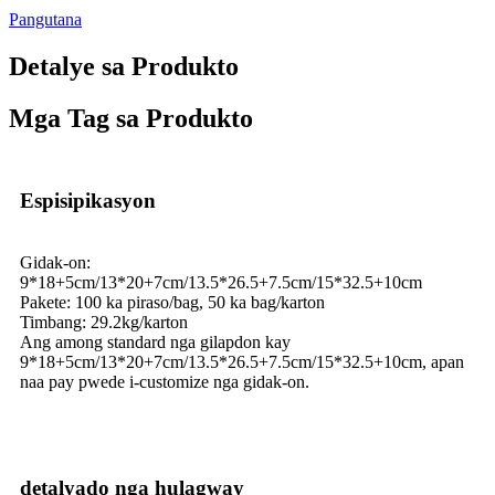
Pangutana
Detalye sa Produkto
Mga Tag sa Produkto
Espisipikasyon
Gidak-on:
9*18+5cm/13*20+7cm/13.5*26.5+7.5cm/15*32.5+10cm
Pakete: 100 ka piraso/bag, 50 ka bag/karton
Timbang: 29.2kg/karton
Ang among standard nga gilapdon kay
9*18+5cm/13*20+7cm/13.5*26.5+7.5cm/15*32.5+10cm, apan
naa pay pwede i-customize nga gidak-on.
detalyado nga hulagway