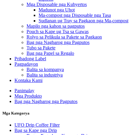
Mga Disposable nga Kubyertos
Madunot nga Uhot
Ma-compost nga Disposable nga Tasa
Sudlanan ug Tray sa Pagkaon nga Ma-compost
Mapilo nga kahon sa pagputos
Pouch sa Kape ug Tsa sa Gawas
Rolyo sa Pelikula sa Pakete sa Pagkaon
Bag nga Nagbarog nga Pagputos
Tubo sa Pakete
Bag nga Papel sa Regalo
Pribadong Label
Pagpadayon
Balita sa kompanya
Balita sa industriya
Kontaka Kami
Panimalay
Mga Produkto
Bag nga Nagbarog nga Pagputos
Mga Kategorya
UFO Drip Coffee Filter
Bag sa Kape nga Drip