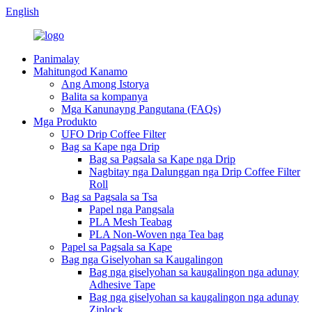
English
Panimalay
Mahitungod Kanamo
Ang Among Istorya
Balita sa kompanya
Mga Kanunayng Pangutana (FAQs)
Mga Produkto
UFO Drip Coffee Filter
Bag sa Kape nga Drip
Bag sa Pagsala sa Kape nga Drip
Nagbitay nga Dalunggan nga Drip Coffee Filter
Roll
Bag sa Pagsala sa Tsa
Papel nga Pangsala
PLA Mesh Teabag
PLA Non-Woven nga Tea bag
Papel sa Pagsala sa Kape
Bag nga Giselyohan sa Kaugalingon
Bag nga giselyohan sa kaugalingon nga adunay
Adhesive Tape
Bag nga giselyohan sa kaugalingon nga adunay
Ziplock