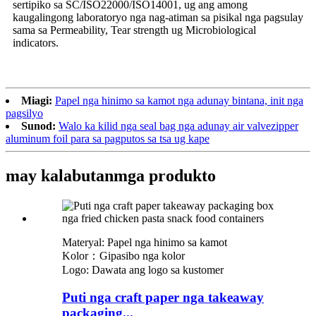
sertipiko sa SC/ISO22000/ISO14001, ug ang among
kaugalingong laboratoryo nga nag-atiman sa pisikal nga pagsulay
sama sa Permeability, Tear strength ug Microbiological
indicators.
Miagi:
Papel nga hinimo sa kamot nga adunay bintana, init nga
pagsilyo
Sunod:
Walo ka kilid nga seal bag nga adunay air valvezipper
aluminum foil para sa pagputos sa tsa ug kape
may kalabutan
mga produkto
Materyal: Papel nga hinimo sa kamot
Kolor：Gipasibo nga kolor
Logo: Dawata ang logo sa kustomer
Puti nga craft paper nga takeaway
packaging...