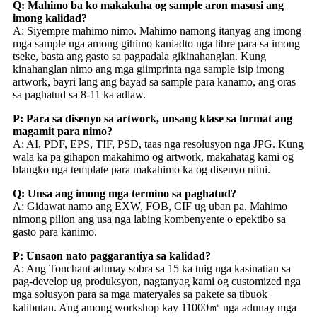
Q: Mahimo ba ko makakuha og sample aron masusi ang
imong kalidad?
A: Siyempre mahimo nimo. Mahimo namong itanyag ang imong
mga sample nga among gihimo kaniadto nga libre para sa imong
tseke, basta ang gasto sa pagpadala gikinahanglan. Kung
kinahanglan nimo ang mga giimprinta nga sample isip imong
artwork, bayri lang ang bayad sa sample para kanamo, ang oras
sa paghatud sa 8-11 ka adlaw.
P: Para sa disenyo sa artwork, unsang klase sa format ang
magamit para nimo?
A: AI, PDF, EPS, TIF, PSD, taas nga resolusyon nga JPG. Kung
wala ka pa gihapon makahimo og artwork, makahatag kami og
blangko nga template para makahimo ka og disenyo niini.
Q: Unsa ang imong mga termino sa paghatud?
A: Gidawat namo ang EXW, FOB, CIF ug uban pa. Mahimo
nimong pilion ang usa nga labing kombenyente o epektibo sa
gasto para kanimo.
P: Unsaon nato paggarantiya sa kalidad?
A: Ang Tonchant adunay sobra sa 15 ka tuig nga kasinatian sa
pag-develop ug produksyon, nagtanyag kami og customized nga
mga solusyon para sa mga materyales sa pakete sa tibuok
kalibutan. Ang among workshop kay 11000㎡ nga adunay mga