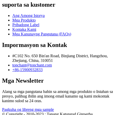
suporta sa kustomer
Ang Among Istorya
Mga Produkto
Pribadong Label
Kontaka Kami
Mga Kanunayng Pangutana (FAQs)
Impormasyon sa Kontak
#C102 No. 650 Bin'an Road, Binjiang District, Hangzhou,
Zhejiang, China, 310051
tonchant@tonchant.com
+86-15900932833
Mga Newsletter
Alang sa mga pangutana bahin sa among mga produkto o listahan sa
presyo, palihug ibilin ang imong email kanamo ug kami mokontak
kanimo sulod sa 24 oras.
Pagkuha og libreng mga sample
© Copyright - 2010-2023 : Tanang Katungod Gireserba.