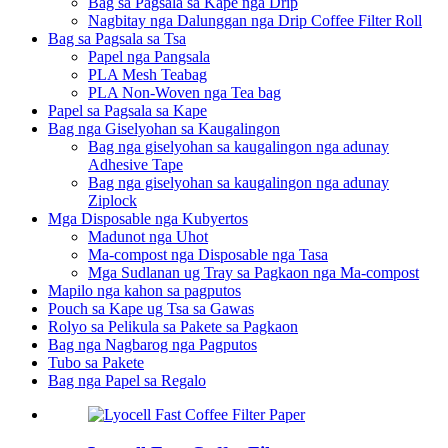
Bag sa Pagsala sa Kape nga Drip
Nagbitay nga Dalunggan nga Drip Coffee Filter Roll
Bag sa Pagsala sa Tsa
Papel nga Pangsala
PLA Mesh Teabag
PLA Non-Woven nga Tea bag
Papel sa Pagsala sa Kape
Bag nga Giselyohan sa Kaugalingon
Bag nga giselyohan sa kaugalingon nga adunay
Adhesive Tape
Bag nga giselyohan sa kaugalingon nga adunay
Ziplock
Mga Disposable nga Kubyertos
Madunot nga Uhot
Ma-compost nga Disposable nga Tasa
Mga Sudlanan ug Tray sa Pagkaon nga Ma-compost
Mapilo nga kahon sa pagputos
Pouch sa Kape ug Tsa sa Gawas
Rolyo sa Pelikula sa Pakete sa Pagkaon
Bag nga Nagbarog nga Pagputos
Tubo sa Pakete
Bag nga Papel sa Regalo