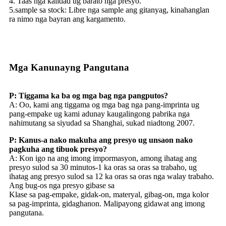
4. Taas nga kalidad ug barato nga presyo.
5.sample sa stock: Libre nga sample ang gitanyag, kinahanglan
ra nimo nga bayran ang kargamento.
Mga Kanunayng Pangutana
P: Tiggama ka ba og mga bag nga pangputos?
A: Oo, kami ang tiggama og mga bag nga pang-imprinta ug
pang-empake ug kami adunay kaugalingong pabrika nga
nahimutang sa siyudad sa Shanghai, sukad niadtong 2007.
P: Kanus-a nako makuha ang presyo ug unsaon nako
pagkuha ang tibuok presyo?
A: Kon igo na ang imong impormasyon, among ihatag ang
presyo sulod sa 30 minutos-1 ka oras sa oras sa trabaho, ug
ihatag ang presyo sulod sa 12 ka oras sa oras nga walay trabaho.
Ang bug-os nga presyo gibase sa
Klase sa pag-empake, gidak-on, materyal, gibag-on, mga kolor
sa pag-imprinta, gidaghanon. Malipayong gidawat ang imong
pangutana.