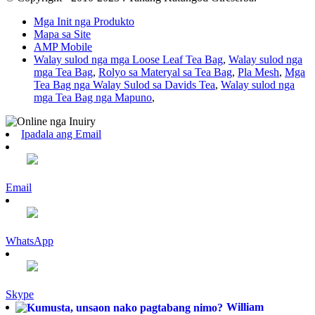
Mga Init nga Produkto
Mapa sa Site
AMP Mobile
Walay sulod nga mga Loose Leaf Tea Bag
,
Walay sulod nga
mga Tea Bag
,
Rolyo sa Materyal sa Tea Bag
,
Pla Mesh
,
Mga
Tea Bag nga Walay Sulod sa Davids Tea
,
Walay sulod nga
mga Tea Bag nga Mapuno
,
Ipadala ang Email
Email
WhatsApp
Skype
William