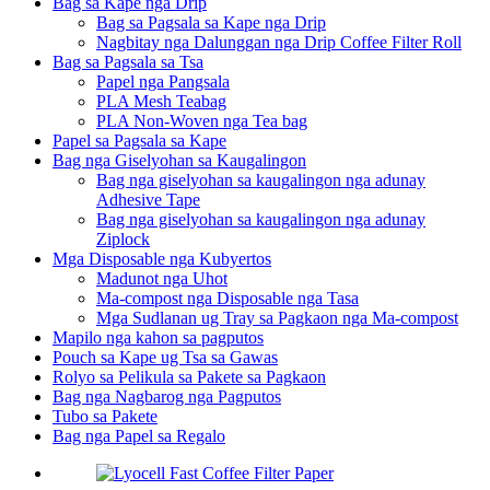
Bag sa Kape nga Drip
Bag sa Pagsala sa Kape nga Drip
Nagbitay nga Dalunggan nga Drip Coffee Filter Roll
Bag sa Pagsala sa Tsa
Papel nga Pangsala
PLA Mesh Teabag
PLA Non-Woven nga Tea bag
Papel sa Pagsala sa Kape
Bag nga Giselyohan sa Kaugalingon
Bag nga giselyohan sa kaugalingon nga adunay
Adhesive Tape
Bag nga giselyohan sa kaugalingon nga adunay
Ziplock
Mga Disposable nga Kubyertos
Madunot nga Uhot
Ma-compost nga Disposable nga Tasa
Mga Sudlanan ug Tray sa Pagkaon nga Ma-compost
Mapilo nga kahon sa pagputos
Pouch sa Kape ug Tsa sa Gawas
Rolyo sa Pelikula sa Pakete sa Pagkaon
Bag nga Nagbarog nga Pagputos
Tubo sa Pakete
Bag nga Papel sa Regalo