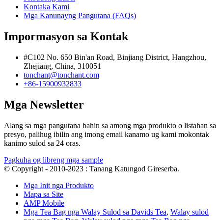
Kontaka Kami
Mga Kanunayng Pangutana (FAQs)
Impormasyon sa Kontak
#C102 No. 650 Bin'an Road, Binjiang District, Hangzhou,
Zhejiang, China, 310051
tonchant@tonchant.com
+86-15900932833
Mga Newsletter
Alang sa mga pangutana bahin sa among mga produkto o listahan sa
presyo, palihug ibilin ang imong email kanamo ug kami mokontak
kanimo sulod sa 24 oras.
Pagkuha og libreng mga sample
© Copyright - 2010-2023 : Tanang Katungod Gireserba.
Mga Init nga Produkto
Mapa sa Site
AMP Mobile
Mga Tea Bag nga Walay Sulod sa Davids Tea
,
Walay sulod