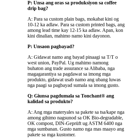
P: Unsa ang oras sa produksiyon sa coffee
drip bag?
A: Para sa custom plain bags, mokabat kini og
10-12 ka adlaw. Para sa custom printed bags, ang
among lead time kay 12-15 ka adlaw. Apan, kon
kini dinalian, mahimo namo kini dayonon.
P: Unsaon pagbayad?
A: Gidawat namo ang bayad pinaagi sa T/T o
west union, PayPal. Ug mahimo namong
buhaton ang trade assurance sa Alibaba, nga
magagarantiya sa pagdawat sa imong mga
produkto, gidawat usab namo ang ubang luwas
nga paagi sa pagbayad sumala sa imong gusto.
Q:
Giunsa pagdumala sa Tonchant® ang
kalidad sa produkto
?
A: Ang mga materyales sa pakete sa tsa/kape nga
among gihimo nagsunod sa OK Bio-degradable,
OK compost, DIN-Geprüft ug ASTM 6400 nga
mga sumbanan. Gusto namo nga mas maayo ang
pakete sa mga kustomer.