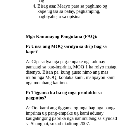
bag.
Bisag asa: Maayo para sa paghimo og
kape ug tsa sa balay, pagkamping,
pagbiyahe, o sa opisina.
Mga Kanunayng Pangutana (FAQ):
P: Unsa ang MOQ sa
rolyo sa drip bag sa
kape
?
A: Gipasadya nga pag-empake nga adunay
pamaagi sa pag-imprinta, MOQ 1 ka rolyo matag
disenyo. Bisan pa, kung gusto nimo ang mas
mubu nga MOQ, kontaka kami, malipayon kami
nga motabang kanimo.
P: Tiggama ka ba og mga produkto sa
pagputos?
A: Oo, kami ang tiggama og mga bag nga pang-
imprinta ug pang-empake ug kami adunay
kaugalingong pabrika nga nahimutang sa siyudad
sa Shanghai, sukad niadtong 2007.