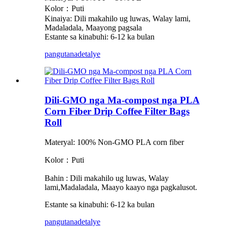
Kolor：Puti
Kinaiya: Dili makahilo ug luwas, Walay lami,
Madaladala, Maayong pagsala
Estante sa kinabuhi: 6-12 ka bulan
pangutana
detalye
Dili-GMO nga Ma-compost nga PLA
Corn Fiber Drip Coffee Filter Bags
Roll
Materyal: 100% Non-GMO PLA corn fiber
Kolor：Puti
Bahin
:
Dili makahilo ug luwas, Walay
lami
,Madaladala, Maayo kaayo nga pagkalusot.
Estante sa kinabuhi: 6-12 ka bulan
pangutana
detalye