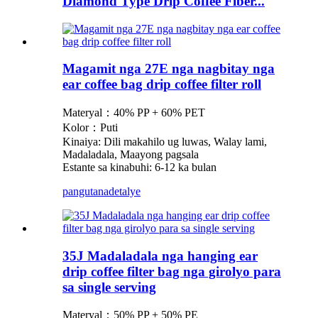
Diamond Type Drip Coffee Fiber...
Magamit nga 27E nga nagbitay nga
ear coffee bag drip coffee filter roll
Materyal：40% PP + 60% PET
Kolor：Puti
Kinaiya: Dili makahilo ug luwas, Walay lami,
Madaladala, Maayong pagsala
Estante sa kinabuhi: 6-12 ka bulan
pangutana
detalye
35J Madaladala nga hanging ear
drip coffee filter bag nga girolyo para
sa single serving
Materyal：50% PP + 50% PE