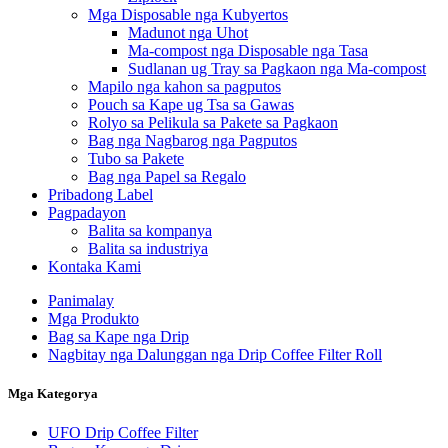
Mga Disposable nga Kubyertos
Madunot nga Uhot
Ma-compost nga Disposable nga Tasa
Sudlanan ug Tray sa Pagkaon nga Ma-compost
Mapilo nga kahon sa pagputos
Pouch sa Kape ug Tsa sa Gawas
Rolyo sa Pelikula sa Pakete sa Pagkaon
Bag nga Nagbarog nga Pagputos
Tubo sa Pakete
Bag nga Papel sa Regalo
Pribadong Label
Pagpadayon
Balita sa kompanya
Balita sa industriya
Kontaka Kami
Panimalay
Mga Produkto
Bag sa Kape nga Drip
Nagbitay nga Dalunggan nga Drip Coffee Filter Roll
Mga Kategorya
UFO Drip Coffee Filter