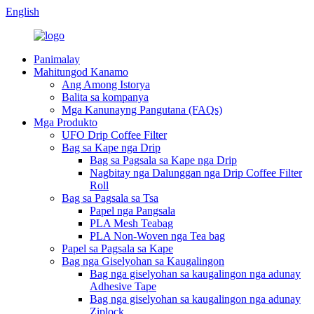
English
Panimalay
Mahitungod Kanamo
Ang Among Istorya
Balita sa kompanya
Mga Kanunayng Pangutana (FAQs)
Mga Produkto
UFO Drip Coffee Filter
Bag sa Kape nga Drip
Bag sa Pagsala sa Kape nga Drip
Nagbitay nga Dalunggan nga Drip Coffee Filter
Roll
Bag sa Pagsala sa Tsa
Papel nga Pangsala
PLA Mesh Teabag
PLA Non-Woven nga Tea bag
Papel sa Pagsala sa Kape
Bag nga Giselyohan sa Kaugalingon
Bag nga giselyohan sa kaugalingon nga adunay
Adhesive Tape
Bag nga giselyohan sa kaugalingon nga adunay
Ziplock