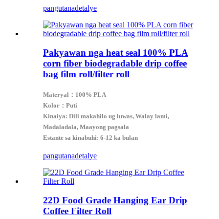
pangutana
detalye
Pakyawan nga heat seal 100% PLA
corn fiber biodegradable drip coffee
bag film roll/filter roll
Materyal：100% PLA
Kolor：Puti
Kinaiya: Dili makahilo ug luwas, Walay lami,
Madaladala, Maayong pagsala
Estante sa kinabuhi: 6-12 ka bulan
pangutana
detalye
22D Food Grade Hanging Ear Drip
Coffee Filter Roll