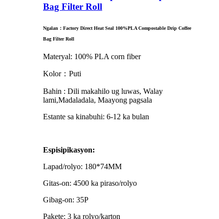
Bag Filter Roll
Ngalan：Factory Direct Heat Seal 100%PLA Compostable Drip Coffee
Bag Filter Roll
Materyal: 100% PLA corn fiber
Kolor：Puti
Bahin
:
Dili makahilo ug luwas, Walay
lami
,Madaladala, Maayong pagsala
Estante sa kinabuhi: 6-12 ka bulan
Espisipikasyon:
Lapad/rolyo: 180*74MM
Gitas-on: 4500 ka piraso/rolyo
Gibag-on: 35P
Pakete: 3 ka rolyo/karton