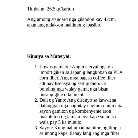
Timbang: 26.5kg/karton
Ang among standard nga gilapdon kay 42cm,
apan ang gidak-on mahimong ipasibo.
Kinaiya sa Materyal:
Luwas gamiton: Ang materyal nga gi-
import gikan sa Japan gilangkoban sa PLA
corn fiber. Ang mga bag sa coffee filter
adunay lisensya ug sertipikado. Gi-
bonding nga walay gamit nga bisan
unsang glue o kemikal.
Dali ug Yano: Ang disenyo sa kaw-it sa
dalunggan nga nagbitay naghimo niini nga
sayon ​​gamiton ug kombenyente aron
makahimo og lamian nga kape sulod sa
wala pay 5 ka minuto.
Sayon: Kung nahuman na nimo og timpla
sa imong kape, ilabay lang ang mga filter