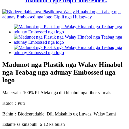
Diamond Type Drip Coffee Fiber...
Madunot nga Plastik nga Walay Hinabol
nga Teabag nga adunay Embossed nga
logo
Materyal：
100% PLA
tela nga dili hinabol nga fiber sa mais
Kolor：Puti
Bahin：
Biodegradable, Dili Makahilo ug Luwas, Walay Lami
Estante sa kinabuhi: 6-12 ka bulan