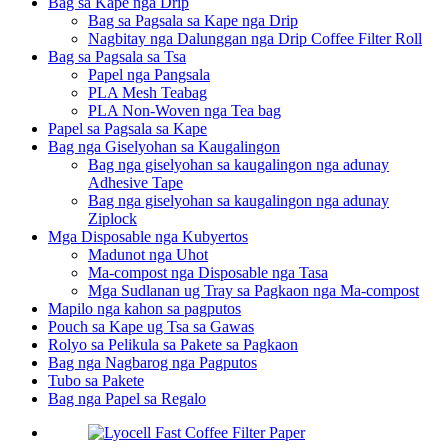
Bag sa Kape nga Drip
Bag sa Pagsala sa Kape nga Drip
Nagbitay nga Dalunggan nga Drip Coffee Filter Roll
Bag sa Pagsala sa Tsa
Papel nga Pangsala
PLA Mesh Teabag
PLA Non-Woven nga Tea bag
Papel sa Pagsala sa Kape
Bag nga Giselyohan sa Kaugalingon
Bag nga giselyohan sa kaugalingon nga adunay
Adhesive Tape
Bag nga giselyohan sa kaugalingon nga adunay
Ziplock
Mga Disposable nga Kubyertos
Madunot nga Uhot
Ma-compost nga Disposable nga Tasa
Mga Sudlanan ug Tray sa Pagkaon nga Ma-compost
Mapilo nga kahon sa pagputos
Pouch sa Kape ug Tsa sa Gawas
Rolyo sa Pelikula sa Pakete sa Pagkaon
Bag nga Nagbarog nga Pagputos
Tubo sa Pakete
Bag nga Papel sa Regalo