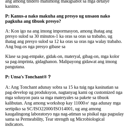
ang among tindero mahimong makigsabot sa mga detalye
kanimo.
P: Kanus-a nako makuha ang presyo ug unsaon nako
pagkuha ang tibuok presyo?
A: Kon igo na ang imong impormasyon, among ihatag ang
presyo sulod sa 30 minutos-1 ka oras sa oras sa trabaho, ug
ihatag ang presyo sulod sa 12 ka oras sa oras nga walay trabaho.
Ang bug-os nga presyo gibase sa
Klase sa pag-empake, gidak-on, materyal, gibag-on, mga kolor
sa pag-imprinta, gidaghanon. Malipayong gidawat ang imong
pangutana.
P: Unsa
'
s Tonchant®？
A: Ang Tonchant adunay sobra sa 15 ka tuig nga kasinatian sa
pag-develop ug produksyon, nagtanyag kami og customized nga
mga solusyon para sa mga materyales sa pakete sa tibuok
kalibutan. Ang among workshop kay 11000㎡ nga adunay mga
sertipiko sa SC/ISO22000/ISO14001, ug ang among
kaugalingong laboratoryo nga nag-atiman sa pisikal nga pagsulay
sama sa Permeability, Tear strength ug Microbiological
indicators.