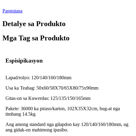
Pangutana
Detalye sa Produkto
Mga Tag sa Produkto
Espisipikasyon
Lapad/rolyo: 120/140/160/180mm
Usa ka Teabag: 50x60/58X70/65X80/75x90mm
Gitas-on sa Kuwerdas: 125/135/150/165mm
Pakete: 36000 ka piraso/karton, 102X35X32cm, bug-at nga
timbang 14.5kg
Ang among standard nga gilapdon kay 120/140/160/180mm, ug
ang gidak-on mahimong ipasibo.