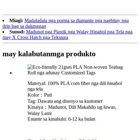
Miagi:
Madaladala nga porma sa diamante nga nagbitay nga
drip bag sa dalunggan
Sunod:
Madunot nga Plastik nga Walay Hinabol nga Tela nga
may X Cross Hatch nga Tekstura
may kalabutan
mga produkto
Materyal: 100% PLA corn fiber nga dili hinabol
nga tela
Kolor：Puti
Tag: Dawata ang disenyo sa kustomer
Kinaiya：Madunot, Dili Makahilo ug luwas,
Walay Lami
Estante sa kinabuhi: 6-12 ka bulan