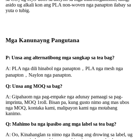
asido ug alkali kon ang PLA non-woven nga panapton ilabay sa
yuta o tubig.
Mga Kanunayng Pangutana
P: Unsa ang alternatibong mga sangkap sa tea bag?
A: PLA nga dili hinabol nga panapton，PLA nga mesh nga
panapton，Naylon nga panapton.
Q: Unsa ang MOQ sa bag?
A: Gipahaom nga pag-empake nga adunay pamaagi sa pag-
imprinta, MOQ 1roll. Bisan pa, kung gusto nimo ang mas ubos
nga MOQ, kontaka kami, malipayon kami nga motabang
kanimo.
Q:
Mahimo ba nga ipasibo ang mga label sa tea bag
?
A: Oo, Kinahanglan ra nimo nga ihatag ang drowing sa label, ug