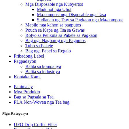
Mga Disposable nga Kubyertos
Madunot nga Uhot
Ma-compost nga Disposable nga Tasa
Sudlanan ug Tray sa Pagkaon nga Ma-compost
Mapilo nga kahon sa pagputos
Pouch sa Kape ug Tsa sa Gawas
Rolyo sa Pelikula sa Pakete sa Pagkaon
Bag nga Nagbarog nga Pagputos
Tubo sa Pakete
Bag nga Papel sa Regalo
Pribadong Label
Pagpadayon
Balita sa kompanya
Balita sa industriya
Kontaka Kami
Panimalay
Mga Produkto
Bag sa Pagsala sa Tsa
PLA Non-Woven nga Tea bag
Mga Kategorya
UFO Drip Coffee Filter