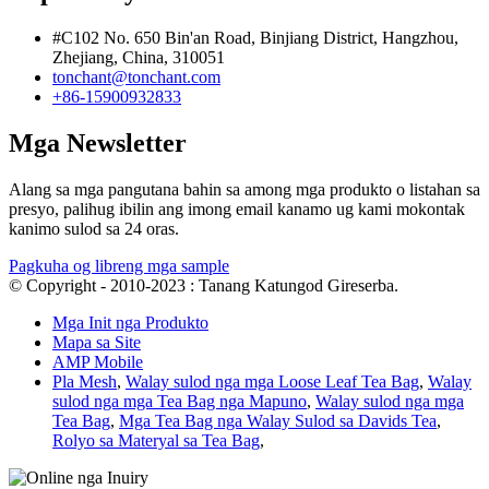
#C102 No. 650 Bin'an Road, Binjiang District, Hangzhou,
Zhejiang, China, 310051
tonchant@tonchant.com
+86-15900932833
Mga Newsletter
Alang sa mga pangutana bahin sa among mga produkto o listahan sa
presyo, palihug ibilin ang imong email kanamo ug kami mokontak
kanimo sulod sa 24 oras.
Pagkuha og libreng mga sample
© Copyright - 2010-2023 : Tanang Katungod Gireserba.
Mga Init nga Produkto
Mapa sa Site
AMP Mobile
Pla Mesh
,
Walay sulod nga mga Loose Leaf Tea Bag
,
Walay
sulod nga mga Tea Bag nga Mapuno
,
Walay sulod nga mga
Tea Bag
,
Mga Tea Bag nga Walay Sulod sa Davids Tea
,
Rolyo sa Materyal sa Tea Bag
,