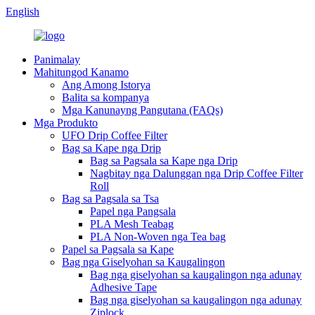
English
Panimalay
Mahitungod Kanamo
Ang Among Istorya
Balita sa kompanya
Mga Kanunayng Pangutana (FAQs)
Mga Produkto
UFO Drip Coffee Filter
Bag sa Kape nga Drip
Bag sa Pagsala sa Kape nga Drip
Nagbitay nga Dalunggan nga Drip Coffee Filter
Roll
Bag sa Pagsala sa Tsa
Papel nga Pangsala
PLA Mesh Teabag
PLA Non-Woven nga Tea bag
Papel sa Pagsala sa Kape
Bag nga Giselyohan sa Kaugalingon
Bag nga giselyohan sa kaugalingon nga adunay
Adhesive Tape
Bag nga giselyohan sa kaugalingon nga adunay
Ziplock