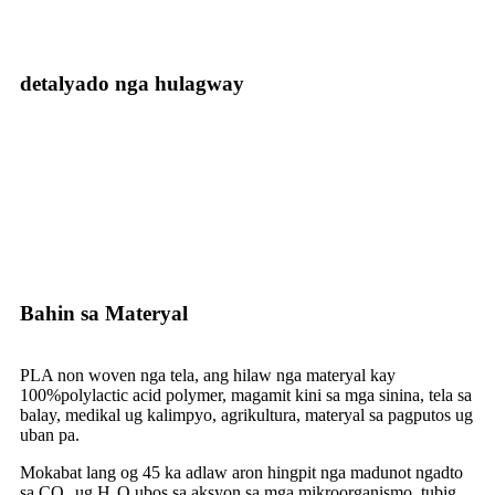
detalyado nga hulagway
Bahin sa Materyal
PLA non woven nga tela, ang hilaw nga materyal kay
100%
polylactic
acid polymer, magamit kini sa mga sinina, tela sa
balay, medikal ug kalimpyo, agrikultura, materyal sa pagputos ug
uban pa.
Mokabat lang og 45 ka adlaw aron hingpit nga madunot ngadto
sa CO₂ ug H₂O ubos sa aksyon sa mga mikroorganismo, tubig,