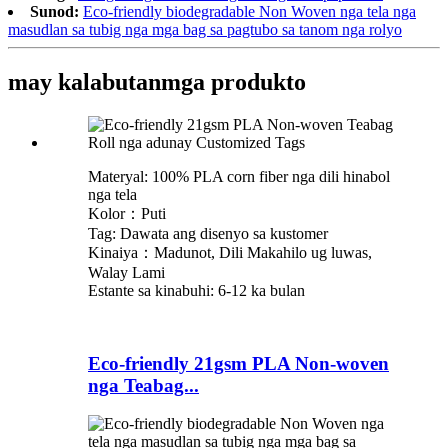
Sunod:
Eco-friendly biodegradable Non Woven nga tela nga
masudlan sa tubig nga mga bag sa pagtubo sa tanom nga rolyo
may kalabutan
mga produkto
Materyal: 100% PLA corn fiber nga dili hinabol
nga tela
Kolor：Puti
Tag: Dawata ang disenyo sa kustomer
Kinaiya：Madunot, Dili Makahilo ug luwas,
Walay Lami
Estante sa kinabuhi: 6-12 ka bulan
Eco-friendly 21gsm PLA Non-woven
nga Teabag...