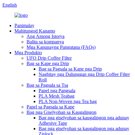
English
Panimalay
Mahitungod Kanamo
Ang Among Istorya
Balita sa kompanya
Mga Kanunayng Pangutana (FAQs)
Mga Produkto
UFO Drip Coffee Filter
Bag sa Kape nga Drip
Bag sa Pagsala sa Kape nga Drip
Nagbitay nga Dalunggan nga Drip Coffee Filter
Roll
Bag sa Pagsala sa Tsa
Papel nga Pangsala
PLA Mesh Teabag
PLA Non-Woven nga Tea bag
Papel sa Pagsala sa Kape
Bag nga Giselyohan sa Kaugalingon
Bag nga giselyohan sa kaugalingon nga adunay
Adhesive Tape
Bag nga giselyohan sa kaugalingon nga adunay
Ziplock