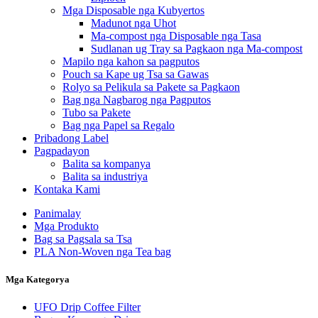
Mga Disposable nga Kubyertos
Madunot nga Uhot
Ma-compost nga Disposable nga Tasa
Sudlanan ug Tray sa Pagkaon nga Ma-compost
Mapilo nga kahon sa pagputos
Pouch sa Kape ug Tsa sa Gawas
Rolyo sa Pelikula sa Pakete sa Pagkaon
Bag nga Nagbarog nga Pagputos
Tubo sa Pakete
Bag nga Papel sa Regalo
Pribadong Label
Pagpadayon
Balita sa kompanya
Balita sa industriya
Kontaka Kami
Panimalay
Mga Produkto
Bag sa Pagsala sa Tsa
PLA Non-Woven nga Tea bag
Mga Kategorya
UFO Drip Coffee Filter