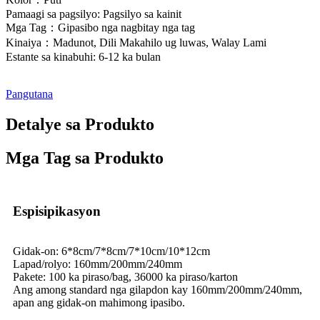
Pamaagi sa pagsilyo: Pagsilyo sa kainit
Mga Tag：Gipasibo nga nagbitay nga tag
Kinaiya：Madunot, Dili Makahilo ug luwas, Walay Lami
Estante sa kinabuhi: 6-12 ka bulan
Pangutana
Detalye sa Produkto
Mga Tag sa Produkto
Espisipikasyon
Gidak-on: 6*8cm/7*8cm/7*10cm/10*12cm
Lapad/rolyo: 160mm/200mm/240mm
Pakete: 100 ka piraso/bag, 36000 ka piraso/karton
Ang among standard nga gilapdon kay 160mm/200mm/240mm,
apan ang gidak-on mahimong ipasibo.