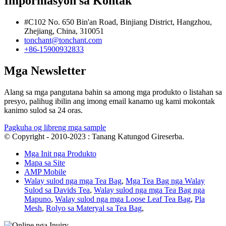
Impormasyon sa Kontak
#C102 No. 650 Bin'an Road, Binjiang District, Hangzhou,
Zhejiang, China, 310051
tonchant@tonchant.com
+86-15900932833
Mga Newsletter
Alang sa mga pangutana bahin sa among mga produkto o listahan sa
presyo, palihug ibilin ang imong email kanamo ug kami mokontak
kanimo sulod sa 24 oras.
Pagkuha og libreng mga sample
© Copyright - 2010-2023 : Tanang Katungod Gireserba.
Mga Init nga Produkto
Mapa sa Site
AMP Mobile
Walay sulod nga mga Tea Bag
,
Mga Tea Bag nga Walay
Sulod sa Davids Tea
,
Walay sulod nga mga Tea Bag nga
Mapuno
,
Walay sulod nga mga Loose Leaf Tea Bag
,
Pla
Mesh
,
Rolyo sa Materyal sa Tea Bag
,