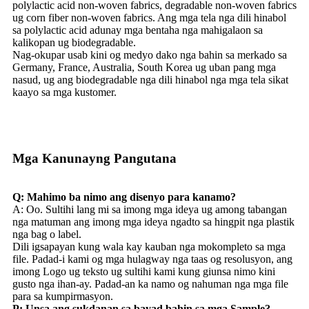
polylactic acid non-woven fabrics, degradable non-woven fabrics
ug corn fiber non-woven fabrics. Ang mga tela nga dili hinabol
sa polylactic acid adunay mga bentaha nga mahigalaon sa
kalikopan ug biodegradable.
Nag-okupar usab kini og medyo dako nga bahin sa merkado sa
Germany, France, Australia, South Korea ug uban pang mga
nasud, ug ang biodegradable nga dili hinabol nga mga tela sikat
kaayo sa mga kustomer.
Mga Kanunayng Pangutana
Q: Mahimo ba nimo ang disenyo para kanamo?
A: Oo. Sultihi lang mi sa imong mga ideya ug among tabangan
nga matuman ang imong mga ideya ngadto sa hingpit nga plastik
nga bag o label.
Dili igsapayan kung wala kay kauban nga mokompleto sa mga
file. Padad-i kami og mga hulagway nga taas og resolusyon, ang
imong Logo ug teksto ug sultihi kami kung giunsa nimo kini
gusto nga ihan-ay. Padad-an ka namo og nahuman nga mga file
para sa kumpirmasyon.
P: Unsa ang sukdanan sa bayad bahin sa mga Sample?