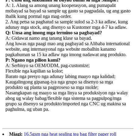
A: 1. Alang sa among unang kooperasyon, ang pumapalit
mobayad sa bayad sa sample ug gasto sa pagpadala, ug ang gasto
ibalik kung pormal nga mag-order.
2. Ang petsa sa paghatud sa sample sulod sa 2-3 ka adlaw, kung
adunay mga stock, ang disenyo sa Kustomer mga 4-7 ka adlaw.
Q: Unsa ang imong mga termino sa pagbayad?
A: Gidawat namo ang tanang klase sa bayad.
Ang luwas nga paagi mao ang pagbayad sa Alibaba international
website, ang internasyonal nga website mobalhin kanamo
pagkahuman sa 15 ka adlaw nga imong nadawat ang produkto.
P: Ngano nga pilion kami?
A: Serbisyo sa OEM/ODM, pag-customize;
Flexible nga kapilian sa kolor;
Barato nga presyo nga adunay labing maayo nga kalidad;
Kaugalingong gipanag-iya nga grupo sa disenyo sa mga
produkto ug planta sa pagproseso sa mga molde;
Nasangkapan og maayo sa mga linya sa produksiyon nga walay
abog ug walay babag/flexible nga sistema sa pagpulpog/mga
grupo sa disenyo sa produkto/imported nga CNC ug makina sa
paghulma, ug uban pa.
Miagi:
16.5gsm nga heat sealing tea bag filter paper roll