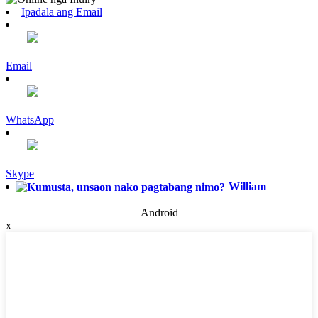
Ipadala ang Email
Email
WhatsApp
Skype
William
Android
x