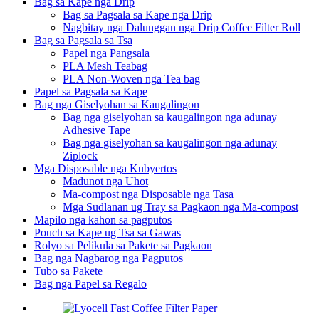
Bag sa Kape nga Drip
Bag sa Pagsala sa Kape nga Drip
Nagbitay nga Dalunggan nga Drip Coffee Filter Roll
Bag sa Pagsala sa Tsa
Papel nga Pangsala
PLA Mesh Teabag
PLA Non-Woven nga Tea bag
Papel sa Pagsala sa Kape
Bag nga Giselyohan sa Kaugalingon
Bag nga giselyohan sa kaugalingon nga adunay
Adhesive Tape
Bag nga giselyohan sa kaugalingon nga adunay
Ziplock
Mga Disposable nga Kubyertos
Madunot nga Uhot
Ma-compost nga Disposable nga Tasa
Mga Sudlanan ug Tray sa Pagkaon nga Ma-compost
Mapilo nga kahon sa pagputos
Pouch sa Kape ug Tsa sa Gawas
Rolyo sa Pelikula sa Pakete sa Pagkaon
Bag nga Nagbarog nga Pagputos
Tubo sa Pakete
Bag nga Papel sa Regalo