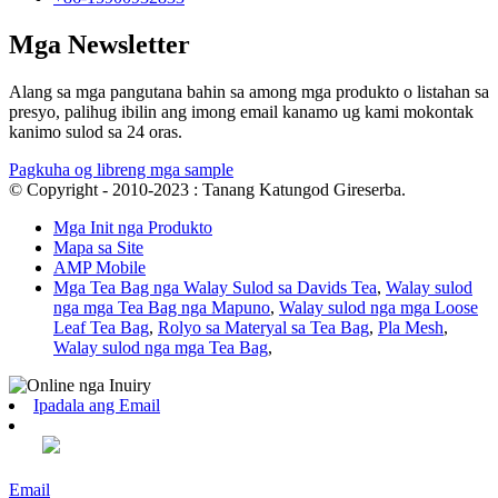
Mga Newsletter
Alang sa mga pangutana bahin sa among mga produkto o listahan sa
presyo, palihug ibilin ang imong email kanamo ug kami mokontak
kanimo sulod sa 24 oras.
Pagkuha og libreng mga sample
© Copyright - 2010-2023 : Tanang Katungod Gireserba.
Mga Init nga Produkto
Mapa sa Site
AMP Mobile
Mga Tea Bag nga Walay Sulod sa Davids Tea
,
Walay sulod
nga mga Tea Bag nga Mapuno
,
Walay sulod nga mga Loose
Leaf Tea Bag
,
Rolyo sa Materyal sa Tea Bag
,
Pla Mesh
,
Walay sulod nga mga Tea Bag
,
Ipadala ang Email
Email