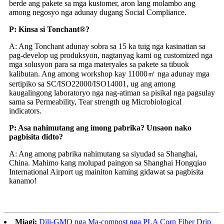
berde ang pakete sa mga kustomer, aron lang molambo ang
among negosyo nga adunay dugang Social Compliance.
P: Kinsa si Tonchant®?
A: Ang Tonchant adunay sobra sa 15 ka tuig nga kasinatian sa
pag-develop ug produksyon, nagtanyag kami og customized nga
mga solusyon para sa mga materyales sa pakete sa tibuok
kalibutan. Ang among workshop kay 11000㎡ nga adunay mga
sertipiko sa SC/ISO22000/ISO14001, ug ang among
kaugalingong laboratoryo nga nag-atiman sa pisikal nga pagsulay
sama sa Permeability, Tear strength ug Microbiological
indicators.
P: Asa nahimutang ang imong pabrika? Unsaon nako
pagbisita didto?
A: Ang among pabrika nahimutang sa siyudad sa Shanghai,
China. Mahimo kang molupad paingon sa Shanghai Hongqiao
International Airport ug mainiton kaming gidawat sa pagbisita
kanamo!
Miagi:
Dili-GMO nga Ma-compost nga PLA Corn Fiber Drip