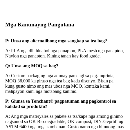
Mga Kanunayng Pangutana
P: Unsa ang alternatibong mga sangkap sa tea bag?
A: PLA nga dili hinabol nga panapton, PLA mesh nga panapton,
Naylon nga panapton. Kining tanan kay food grade.
Q: Unsa ang MOQ sa bag?
A: Custom packaging nga adunay pamaagi sa pag-imprinta,
MOQ 36,000 ka piraso nga tea bag kada disenyo. Bisan pa,
kung gusto nimo ang mas ubos nga MOQ, kontaka kami,
malipayon kami nga motabang kanimo.
P: Giunsa sa Tonchant® pagpatuman ang pagkontrol sa
kalidad sa produkto?
A: Ang mga materyales sa pakete sa tsa/kape nga among gihimo
nagsunod sa OK Bio-degradable, OK compost, DIN-Geprüft ug
ASTM 6400 nga mga sumbanan. Gusto namo nga himuong mas