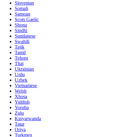
Slovenian
Somali
Samoan
Scots Gaelic
Shona
Sindhi
Sundanese
Swahili
Tajik
Tamil
Telugu
Thai
Ukrainian
Urdu
Uzbek
Vietnamese
Welsh
Xhosa
Yiddish
Yoruba
Zulu
Kinyarwanda
Tatar
Oriya
Turkmen