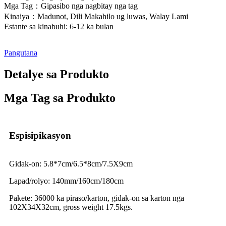
Mga Tag：Gipasibo nga nagbitay nga tag
Kinaiya：Madunot, Dili Makahilo ug luwas, Walay Lami
Estante sa kinabuhi: 6-12 ka bulan
Pangutana
Detalye sa Produkto
Mga Tag sa Produkto
Espisipikasyon
Gidak-on: 5.8*7cm/6.5*8cm/7.5X9cm
Lapad/rolyo: 140mm/160cm/180cm
Pakete: 36000 ka piraso/karton, gidak-on sa karton nga
102X34X32cm, gross weight 17.5kgs.