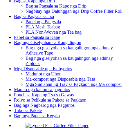
Bag sa Kape nga Drip
Bag sa Pagsala sa Kape nga Drip
Nagbitay nga Dalunggan nga Drip Coffee Filter Roll
Bag sa Pagsala sa Tsa
Papel nga Pangsala
PLA Mesh Teabag
PLA Non-Woven nga Tea bag
Papel sa Pagsala sa Kape
Bag nga Giselyohan sa Kaugalingon
Bag nga giselyohan sa kaugalingon nga adunay
Adhesive Tape
Bag nga giselyohan sa kaugalingon nga adunay
Ziplock
Mga Disposable nga Kubyertos
Madunot nga Uhot
Ma-compost nga Disposable nga Tasa
Mga Sudlanan ug Tray sa Pagkaon nga Ma-compost
Mapilo nga kahon sa pagputos
Pouch sa Kape ug Tsa sa Gawas
Rolyo sa Pelikula sa Pakete sa Pagkaon
Bag nga Nagbarog nga Pagputos
Tubo sa Pakete
Bag nga Papel sa Regalo