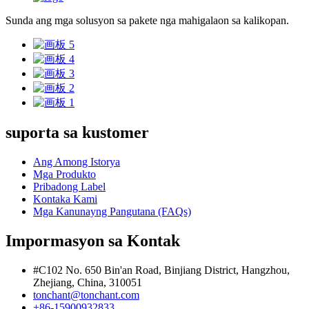
Sunda ang mga solusyon sa pakete nga mahigalaon sa kalikopan.
suporta sa kustomer
Ang Among Istorya
Mga Produkto
Pribadong Label
Kontaka Kami
Mga Kanunayng Pangutana (FAQs)
Impormasyon sa Kontak
#C102 No. 650 Bin'an Road, Binjiang District, Hangzhou,
Zhejiang, China, 310051
tonchant@tonchant.com
+86-15900932833