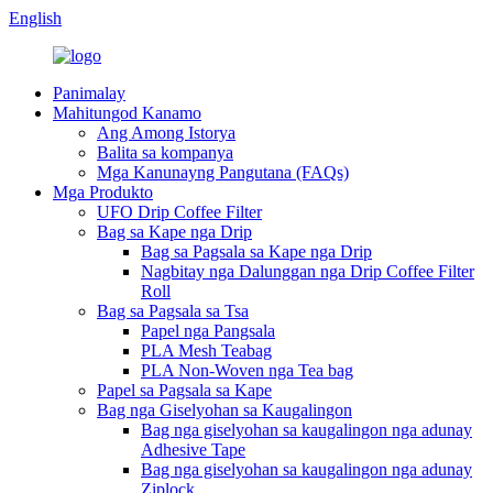
English
Panimalay
Mahitungod Kanamo
Ang Among Istorya
Balita sa kompanya
Mga Kanunayng Pangutana (FAQs)
Mga Produkto
UFO Drip Coffee Filter
Bag sa Kape nga Drip
Bag sa Pagsala sa Kape nga Drip
Nagbitay nga Dalunggan nga Drip Coffee Filter
Roll
Bag sa Pagsala sa Tsa
Papel nga Pangsala
PLA Mesh Teabag
PLA Non-Woven nga Tea bag
Papel sa Pagsala sa Kape
Bag nga Giselyohan sa Kaugalingon
Bag nga giselyohan sa kaugalingon nga adunay
Adhesive Tape
Bag nga giselyohan sa kaugalingon nga adunay
Ziplock