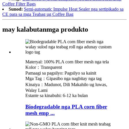
Coffee Filter Bags
Sunod:
Semi-automatic Impulse Heat Sealer nga sertipikado sa
CE para sa mga Teabag ug Coffee Bag
may kalabutan
mga produkto
Materyal: 100% PLA corn fiber mesh nga tela
Kolor：Transparent
Pamaagi sa pagsilyo: Pagsilyo sa kainit
Mga Tag：Gipasibo nga nagbitay nga tag
Kinaiya：Madunot, Dili Makahilo ug luwas,
Walay Lami
Estante sa kinabuhi: 6-12 ka bulan
Biodegradable nga PLA corn fiber
mesh emp ...