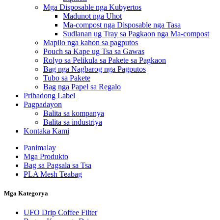
Mga Disposable nga Kubyertos
Madunot nga Uhot
Ma-compost nga Disposable nga Tasa
Sudlanan ug Tray sa Pagkaon nga Ma-compost
Mapilo nga kahon sa pagputos
Pouch sa Kape ug Tsa sa Gawas
Rolyo sa Pelikula sa Pakete sa Pagkaon
Bag nga Nagbarog nga Pagputos
Tubo sa Pakete
Bag nga Papel sa Regalo
Pribadong Label
Pagpadayon
Balita sa kompanya
Balita sa industriya
Kontaka Kami
Panimalay
Mga Produkto
Bag sa Pagsala sa Tsa
PLA Mesh Teabag
Mga Kategorya
UFO Drip Coffee Filter