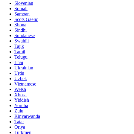
Slovenian
Somali
Samoan
Scots Gaelic
Shona
Sindhi
Sundanese
Swahili
Tajik
Tamil
Telugu
Thai
Ukrainian
Urdu
Uzbek
Vietnamese
Welsh
Xhosa
Yiddish
Yoruba
Zulu
Kinyarwanda
Tatar
Oriya
Turkmen