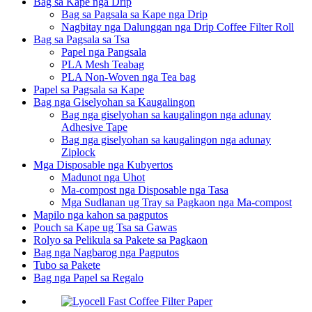
Bag sa Kape nga Drip
Bag sa Pagsala sa Kape nga Drip
Nagbitay nga Dalunggan nga Drip Coffee Filter Roll
Bag sa Pagsala sa Tsa
Papel nga Pangsala
PLA Mesh Teabag
PLA Non-Woven nga Tea bag
Papel sa Pagsala sa Kape
Bag nga Giselyohan sa Kaugalingon
Bag nga giselyohan sa kaugalingon nga adunay
Adhesive Tape
Bag nga giselyohan sa kaugalingon nga adunay
Ziplock
Mga Disposable nga Kubyertos
Madunot nga Uhot
Ma-compost nga Disposable nga Tasa
Mga Sudlanan ug Tray sa Pagkaon nga Ma-compost
Mapilo nga kahon sa pagputos
Pouch sa Kape ug Tsa sa Gawas
Rolyo sa Pelikula sa Pakete sa Pagkaon
Bag nga Nagbarog nga Pagputos
Tubo sa Pakete
Bag nga Papel sa Regalo