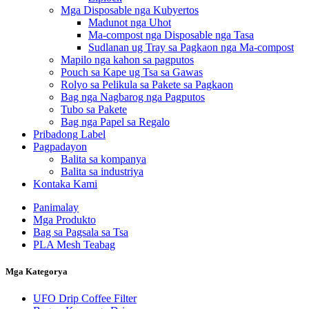
Mga Disposable nga Kubyertos
Madunot nga Uhot
Ma-compost nga Disposable nga Tasa
Sudlanan ug Tray sa Pagkaon nga Ma-compost
Mapilo nga kahon sa pagputos
Pouch sa Kape ug Tsa sa Gawas
Rolyo sa Pelikula sa Pakete sa Pagkaon
Bag nga Nagbarog nga Pagputos
Tubo sa Pakete
Bag nga Papel sa Regalo
Pribadong Label
Pagpadayon
Balita sa kompanya
Balita sa industriya
Kontaka Kami
Panimalay
Mga Produkto
Bag sa Pagsala sa Tsa
PLA Mesh Teabag
Mga Kategorya
UFO Drip Coffee Filter