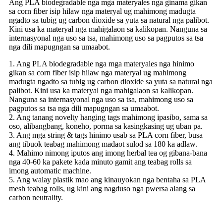
Ang PLA biodegradable nga mga materyales nga ginama gikan
sa corn fiber isip hilaw nga materyal ug mahimong madugta
ngadto sa tubig ug carbon dioxide sa yuta sa natural nga palibot.
Kini usa ka materyal nga mahigalaon sa kalikopan. Nanguna sa
internasyonal nga uso sa tsa, mahimong uso sa pagputos sa tsa
nga dili mapugngan sa umaabot.
1. Ang PLA biodegradable nga mga materyales nga hinimo
gikan sa corn fiber isip hilaw nga materyal ug mahimong
madugta ngadto sa tubig ug carbon dioxide sa yuta sa natural nga
palibot. Kini usa ka materyal nga mahigalaon sa kalikopan.
Nanguna sa internasyonal nga uso sa tsa, mahimong uso sa
pagputos sa tsa nga dili mapugngan sa umaabot.
2. Ang tanang novelty hanging tags mahimong ipasibo, sama sa
oso, alibangbang, koneho, porma sa kasingkasing ug uban pa.
3. Ang mga string & tags hinimo usab sa PLA corn fiber, busa
ang tibuok teabag mahimong madaot sulod sa 180 ka adlaw.
4. Mahimo nimong iputos ang imong herbal tea og gibana-bana
nga 40-60 ka pakete kada minuto gamit ang teabag rolls sa
imong automatic machine.
5. Ang walay plastik mao ang kinauyokan nga bentaha sa PLA
mesh teabag rolls, ug kini ang nagduso nga pwersa alang sa
carbon neutrality.