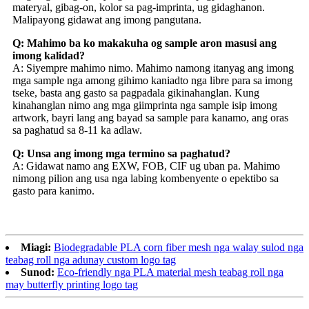
materyal, gibag-on, kolor sa pag-imprinta, ug gidaghanon.
Malipayong gidawat ang imong pangutana.
Q: Mahimo ba ko makakuha og sample aron masusi ang
imong kalidad?
A: Siyempre mahimo nimo. Mahimo namong itanyag ang imong
mga sample nga among gihimo kaniadto nga libre para sa imong
tseke, basta ang gasto sa pagpadala gikinahanglan. Kung
kinahanglan nimo ang mga giimprinta nga sample isip imong
artwork, bayri lang ang bayad sa sample para kanamo, ang oras
sa paghatud sa 8-11 ka adlaw.
Q: Unsa ang imong mga termino sa paghatud?
A: Gidawat namo ang EXW, FOB, CIF ug uban pa. Mahimo
nimong pilion ang usa nga labing kombenyente o epektibo sa
gasto para kanimo.
Miagi:
Biodegradable PLA corn fiber mesh nga walay sulod nga
teabag roll nga adunay custom logo tag
Sunod:
Eco-friendly nga PLA material mesh teabag roll nga
may butterfly printing logo tag