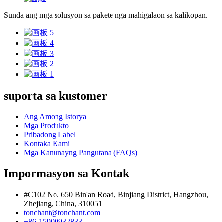
Sunda ang mga solusyon sa pakete nga mahigalaon sa kalikopan.
suporta sa kustomer
Ang Among Istorya
Mga Produkto
Pribadong Label
Kontaka Kami
Mga Kanunayng Pangutana (FAQs)
Impormasyon sa Kontak
#C102 No. 650 Bin'an Road, Binjiang District, Hangzhou,
Zhejiang, China, 310051
tonchant@tonchant.com
+86-15900932833