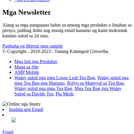
Mga Newsletter
Alang sa mga pangutana bahin sa among mga produkto o listahan sa
presyo, palihug ibilin ang imong email kanamo ug kami mokontak
kanimo sulod sa 24 oras.
Pagkuha og libreng mga sample
© Copyright - 2010-2023 : Tanang Katungod Gireserba.
Mga Init nga Produkto
Mapa sa Site
AMP Mobile
Walay sulod nga mga Loose Leaf Tea Bag
,
Walay sulod nga
mga Tea Bag nga Mapuno
,
Rolyo sa Materyal sa Tea Bag
,
Walay sulod nga mga Tea Bag
,
Mga Tea Bag nga Walay
Sulod sa Davids Tea
,
Pla Mesh
,
Ipadala ang Email
Email