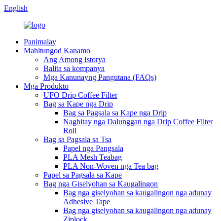
English
Panimalay
Mahitungod Kanamo
Ang Among Istorya
Balita sa kompanya
Mga Kanunayng Pangutana (FAQs)
Mga Produkto
UFO Drip Coffee Filter
Bag sa Kape nga Drip
Bag sa Pagsala sa Kape nga Drip
Nagbitay nga Dalunggan nga Drip Coffee Filter
Roll
Bag sa Pagsala sa Tsa
Papel nga Pangsala
PLA Mesh Teabag
PLA Non-Woven nga Tea bag
Papel sa Pagsala sa Kape
Bag nga Giselyohan sa Kaugalingon
Bag nga giselyohan sa kaugalingon nga adunay
Adhesive Tape
Bag nga giselyohan sa kaugalingon nga adunay
Ziplock