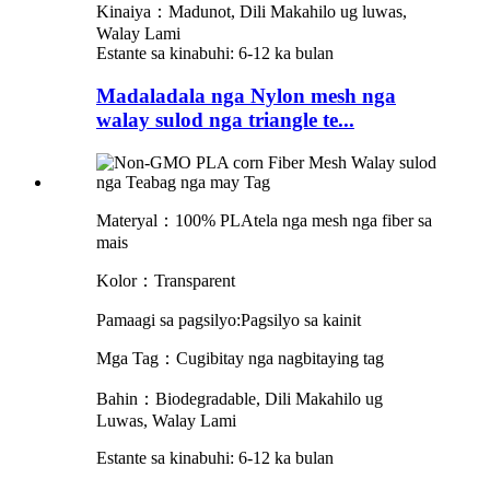
Kinaiya：Madunot, Dili Makahilo ug luwas,
Walay Lami
Estante sa kinabuhi: 6-12 ka bulan
Madaladala nga Nylon mesh nga
walay sulod nga triangle te...
Materyal：
100% PLA
tela nga mesh nga fiber sa
mais
Kolor：
Transparent
Pamaagi sa pagsilyo:
Pagsilyo sa kainit
Mga Tag：
C
u
gibitay nga nagbitay
ing
tag
Bahin：
Biodegradable, Dili Makahilo ug
Luwas, Walay Lami
Estante sa kinabuhi: 6-12 ka bulan