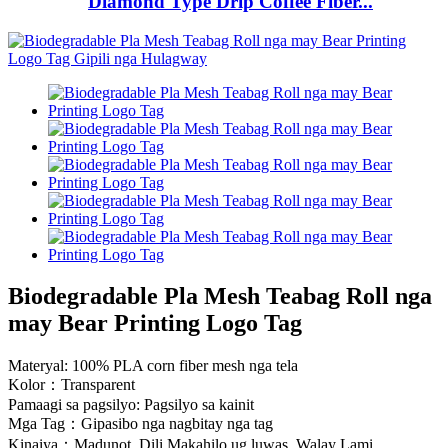
Diamond Type Drip Coffee Fiber...
Biodegradable Pla Mesh Teabag Roll nga
may Bear Printing Logo Tag
Materyal: 100% PLA corn fiber mesh nga tela
Kolor：Transparent
Pamaagi sa pagsilyo: Pagsilyo sa kainit
Mga Tag：Gipasibo nga nagbitay nga tag
Kinaiya：Madunot, Dili Makahilo ug luwas, Walay Lami