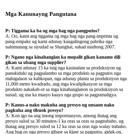
Mga Kanunayng Pangutana
P: Tiggama ka ba og mga bag nga pangputos?
A: Oo, kami ang tiggama og mga bag nga pang-imprinta ug
pang-empake ug kami adunay kaugalingong pabrika nga
nahimutang sa siyudad sa Shanghai, sukad niadtong 2007.
P: Ngano nga kinahanglan ka mopalit gikan kanamo dili
gikan sa ubang mga supplier?
A: Kami adunay 15 ka tuig nga kasinatian sa produksiyon ug
panukiduki ug pagpalambo sa mga produkto sa pagputos nga
mahigalaon sa kalikopan, nga adunay planta sa produksiyon nga
11,000 metro kwadrado, ang mga kwalipikasyon sa mga
produkto nakakab-ot sa mga kinahanglanon sa produksiyon sa
nasud, ug usa ka maayo kaayo nga grupo sa pagpamaligya.
P: Kanus-a nako makuha ang presyo ug unsaon nako
pagkuha ang tibuok presyo?
A: Kon igo na ang imong impormasyon, among ihatag ang
presyo sulod sa 30 minutos-1 ka oras sa oras sa pagtrabaho, ug
ihatag ang presyo sulod sa 12 ka oras sa oras nga walay trabaho.
Ang bug-os nga presyo gibase sa klase sa pagputos, gidak-on,