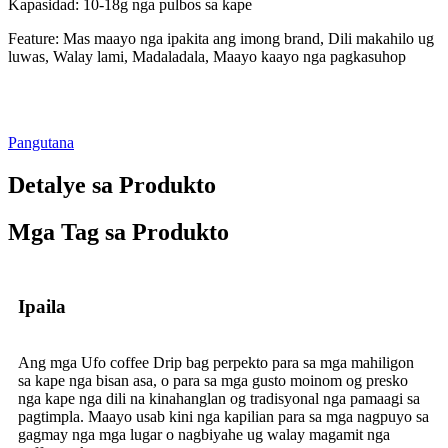
Kapasidad: 10-18g nga pulbos sa kape
Feature: Mas maayo nga ipakita ang imong brand, Dili makahilo ug
luwas, Walay lami, Madaladala, Maayo kaayo nga pagkasuhop
Pangutana
Detalye sa Produkto
Mga Tag sa Produkto
Ipaila
Ang mga Ufo coffee Drip bag perpekto para sa mga mahiligon
sa kape nga bisan asa, o para sa mga gusto moinom og presko
nga kape nga dili na kinahanglan og tradisyonal nga pamaagi sa
pagtimpla. Maayo usab kini nga kapilian para sa mga nagpuyo sa
gagmay nga mga lugar o nagbiyahe ug walay magamit nga