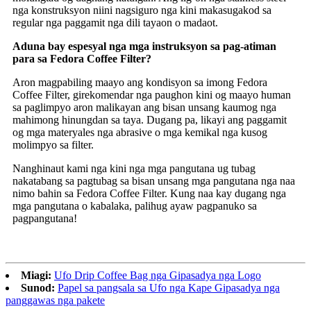
nga konstruksyon niini nagsiguro nga kini makasugakod sa
regular nga paggamit nga dili tayaon o madaot.
Aduna bay espesyal nga mga instruksyon sa pag-atiman
para sa Fedora Coffee Filter?
Aron magpabiling maayo ang kondisyon sa imong Fedora
Coffee Filter, girekomendar nga paughon kini og maayo human
sa paglimpyo aron malikayan ang bisan unsang kaumog nga
mahimong hinungdan sa taya. Dugang pa, likayi ang paggamit
og mga materyales nga abrasive o mga kemikal nga kusog
molimpyo sa filter.
Nanghinaut kami nga kini nga mga pangutana ug tubag
nakatabang sa pagtubag sa bisan unsang mga pangutana nga naa
nimo bahin sa Fedora Coffee Filter. Kung naa kay dugang nga
mga pangutana o kabalaka, palihug ayaw pagpanuko sa
pagpangutana!
Miagi:
Ufo Drip Coffee Bag nga Gipasadya nga Logo
Sunod:
Papel sa pangsala sa Ufo nga Kape Gipasadya nga
panggawas nga pakete