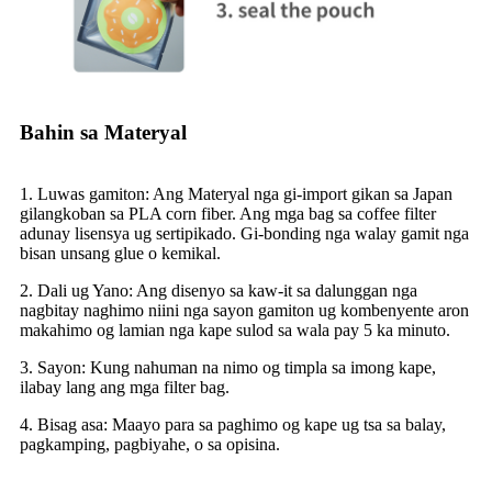
Bahin sa Materyal
1. Luwas gamiton: Ang Materyal nga gi-import gikan sa Japan
gilangkoban sa PLA corn fiber. Ang mga bag sa coffee filter
adunay lisensya ug sertipikado. Gi-bonding nga walay gamit nga
bisan unsang glue o kemikal.
2. Dali ug Yano: Ang disenyo sa kaw-it sa dalunggan nga
nagbitay naghimo niini nga sayon ​​gamiton ug kombenyente aron
makahimo og lamian nga kape sulod sa wala pay 5 ka minuto.
3. Sayon: Kung nahuman na nimo og timpla sa imong kape,
ilabay lang ang mga filter bag.
4. Bisag asa: Maayo para sa paghimo og kape ug tsa sa balay,
pagkamping, pagbiyahe, o sa opisina.