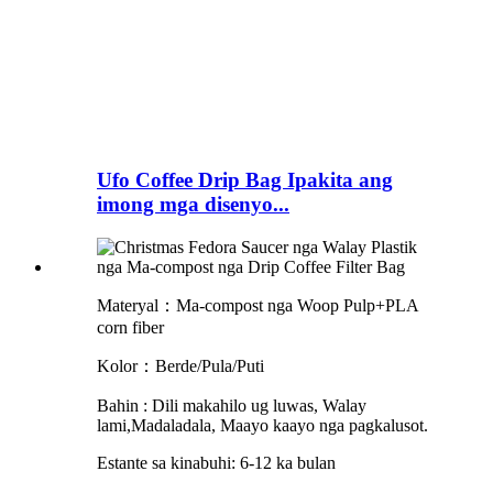
Ufo Coffee Drip Bag Ipakita ang
imong mga disenyo...
Materyal：Ma-compost nga Woop Pulp+PLA
corn fiber
Kolor：Berde/Pula/Puti
Bahin
:
Dili makahilo ug luwas, Walay
lami
,Madaladala, Maayo kaayo nga pagkalusot.
Estante sa kinabuhi: 6-12 ka bulan