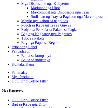
Mga Disposable nga Kubyertos
Madunot nga Uhot
Ma-compost nga Disposable nga Tasa
Sudlanan ug Tray sa Pagkaon nga Ma-compost
Mapilo nga kahon sa pagputos
Pouch sa Kape ug Tsa sa Gawas
Rolyo sa Pelikula sa Pakete sa Pagkaon
Bag nga Nagbarog nga Pagputos
Tubo sa Pakete
Bag nga Papel sa Regalo
Pribadong Label
Pagpadayon
Balita sa kompanya
Balita sa industriya
Kontaka Kami
Panimalay
Mga Produkto
UFO Drip Coffee Filter
Mga Kategorya
UFO Drip Coffee Filter
Bag sa Kape nga Drip