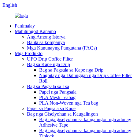
English
Panimalay
Mahitungod Kanamo
Ang Among Istorya
Balita sa kompanya
Mga Kanunayng Pangutana (FAQs)
Mga Produkto
UFO Drip Coffee Filter
Bag sa Kape nga Drip
Bag sa Pagsala sa Kape nga Drip
Nagbitay nga Dalunggan nga Drip Coffee Filter
Roll
Bag sa Pagsala sa Tsa
Papel nga Pangsala
PLA Mesh Teabag
PLA Non-Woven nga Tea bag
Papel sa Pagsala sa Kape
Bag nga Giselyohan sa Kaugalingon
Bag nga giselyohan sa kaugalingon nga adunay
Adhesive Tape
Bag nga giselyohan sa kaugalingon nga adunay
Ziplock