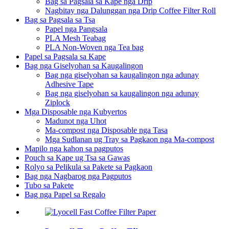
Bag sa Pagsala sa Kape nga Drip
Nagbitay nga Dalunggan nga Drip Coffee Filter Roll
Bag sa Pagsala sa Tsa
Papel nga Pangsala
PLA Mesh Teabag
PLA Non-Woven nga Tea bag
Papel sa Pagsala sa Kape
Bag nga Giselyohan sa Kaugalingon
Bag nga giselyohan sa kaugalingon nga adunay
Adhesive Tape
Bag nga giselyohan sa kaugalingon nga adunay
Ziplock
Mga Disposable nga Kubyertos
Madunot nga Uhot
Ma-compost nga Disposable nga Tasa
Mga Sudlanan ug Tray sa Pagkaon nga Ma-compost
Mapilo nga kahon sa pagputos
Pouch sa Kape ug Tsa sa Gawas
Rolyo sa Pelikula sa Pakete sa Pagkaon
Bag nga Nagbarog nga Pagputos
Tubo sa Pakete
Bag nga Papel sa Regalo