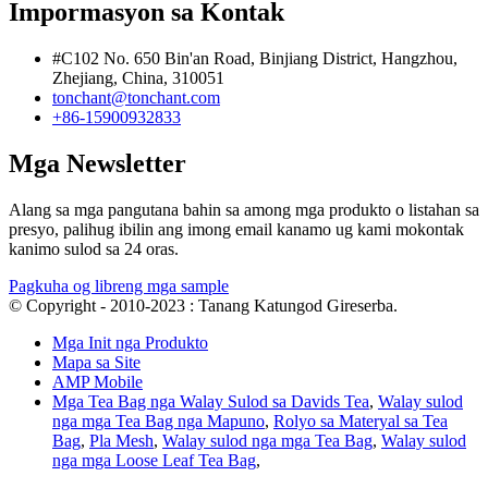
Impormasyon sa Kontak
#C102 No. 650 Bin'an Road, Binjiang District, Hangzhou,
Zhejiang, China, 310051
tonchant@tonchant.com
+86-15900932833
Mga Newsletter
Alang sa mga pangutana bahin sa among mga produkto o listahan sa
presyo, palihug ibilin ang imong email kanamo ug kami mokontak
kanimo sulod sa 24 oras.
Pagkuha og libreng mga sample
© Copyright - 2010-2023 : Tanang Katungod Gireserba.
Mga Init nga Produkto
Mapa sa Site
AMP Mobile
Mga Tea Bag nga Walay Sulod sa Davids Tea
,
Walay sulod
nga mga Tea Bag nga Mapuno
,
Rolyo sa Materyal sa Tea
Bag
,
Pla Mesh
,
Walay sulod nga mga Tea Bag
,
Walay sulod
nga mga Loose Leaf Tea Bag
,