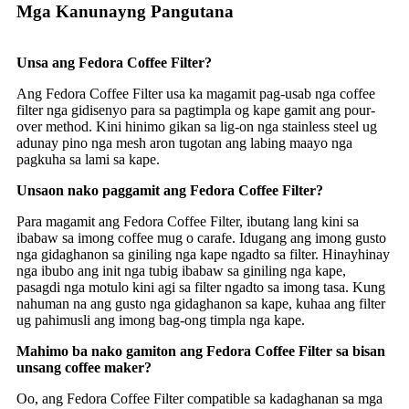
Mga Kanunayng Pangutana
Unsa ang Fedora Coffee Filter?
Ang Fedora Coffee Filter usa ka magamit pag-usab nga coffee
filter nga gidisenyo para sa pagtimpla og kape gamit ang pour-
over method. Kini hinimo gikan sa lig-on nga stainless steel ug
adunay pino nga mesh aron tugotan ang labing maayo nga
pagkuha sa lami sa kape.
Unsaon nako paggamit ang Fedora Coffee Filter?
Para magamit ang Fedora Coffee Filter, ibutang lang kini sa
ibabaw sa imong coffee mug o carafe. Idugang ang imong gusto
nga gidaghanon sa giniling nga kape ngadto sa filter. Hinayhinay
nga ibubo ang init nga tubig ibabaw sa giniling nga kape,
pasagdi nga motulo kini agi sa filter ngadto sa imong tasa. Kung
nahuman na ang gusto nga gidaghanon sa kape, kuhaa ang filter
ug pahimusli ang imong bag-ong timpla nga kape.
Mahimo ba nako gamiton ang Fedora Coffee Filter sa bisan
unsang coffee maker?
Oo, ang Fedora Coffee Filter compatible sa kadaghanan sa mga