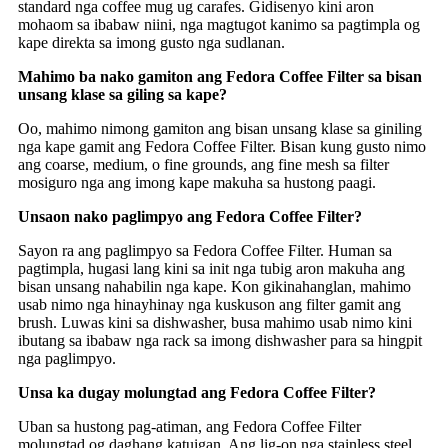
standard nga coffee mug ug carafes. Gidisenyo kini aron
mohaom sa ibabaw niini, nga magtugot kanimo sa pagtimpla og
kape direkta sa imong gusto nga sudlanan.
Mahimo ba nako gamiton ang Fedora Coffee Filter sa bisan
unsang klase sa giling sa kape?
Oo, mahimo nimong gamiton ang bisan unsang klase sa giniling
nga kape gamit ang Fedora Coffee Filter. Bisan kung gusto nimo
ang coarse, medium, o fine grounds, ang fine mesh sa filter
mosiguro nga ang imong kape makuha sa hustong paagi.
Unsaon nako paglimpyo ang Fedora Coffee Filter?
Sayon ra ang paglimpyo sa Fedora Coffee Filter. Human sa
pagtimpla, hugasi lang kini sa init nga tubig aron makuha ang
bisan unsang nahabilin nga kape. Kon gikinahanglan, mahimo
usab nimo nga hinayhinay nga kuskuson ang filter gamit ang
brush. Luwas kini sa dishwasher, busa mahimo usab nimo kini
ibutang sa ibabaw nga rack sa imong dishwasher para sa hingpit
nga paglimpyo.
Unsa ka dugay molungtad ang Fedora Coffee Filter?
Uban sa hustong pag-atiman, ang Fedora Coffee Filter
molungtad og daghang katuigan. Ang lig-on nga stainless steel