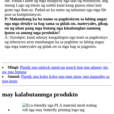
file. Padad-i kami og mga hulagway nga taas og resolusyon, ang
imong Logo ug teksto ug sultihi kami kung giunsa nimo kini
gusto nga ihan-ay. Padad-an ka namo og nahuman nga mga file
para sa kumpirmasyon.
P: Makatabang ka ba namo sa pagdesisyon sa labing angay
nga mga detalye sa bag sama sa gidak-on, materyales, gibag-
on ug uban pang mga butang nga kinahanglan namong
iputos sa among mga produkto?
A: Siyempre, kami adunay kaugalingon nga team sa pagdesinyo
ug inhenyero aron matabangan ka sa paghimo sa labing angay
nga mga materyales ug gidak-on sa mga bag sa pagputos.
Miagi:
Plastik nga ziplock stand-up pouch bag nga adunay tin-
aw nga bintana
Sunod:
Plastik nga kolor kolor nga mga straw nga mapasibo sa
pag-inom
may kalabutan
mga produkto