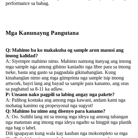
performance sa babag.
Mga Kanunayng Pangutana
Q: Mahimo ba ko makakuha og sample aron masusi ang
imong kalidad?
A: Siyempre mahimo nimo. Mahimo namong itanyag ang imong
mga sample nga among gihimo kaniadto nga libre para sa imong
tseke, basta ang gasto sa pagpadala gikinahanglan. Kung
kinahanglan nimo ang mga giimprinta nga sample isip imong
artwork, bayri lang ang bayad sa sample para kanamo, ang oras
sa paghatud sa 8-11 ka adlaw.
P: Unsaon nako pagpili sa labing angay nga pakete?
A: Palihog kontaka ang among mga kawani, andam kami nga
mohatag kanimo og propesyonal nga sugyot!
Q: Mahimo ba nimo ang disenyo para kanamo?
A: Oo. Sultihi lang mi sa imong mga ideya ug among tabangan
nga matuman ang imong mga ideya ngadto sa hingpit nga plastik
nga bag o label.
Dili igsapayan kung wala kay kauban nga mokompleto sa mga