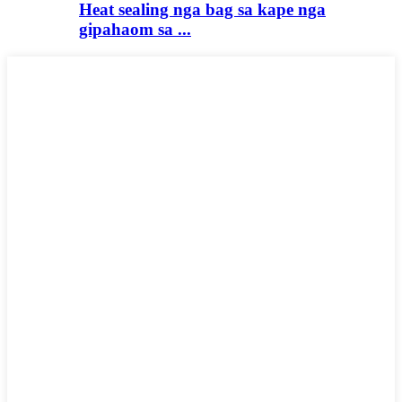
Heat sealing nga bag sa kape nga
gipahaom sa ...