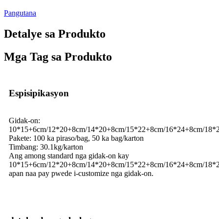
Pangutana
Detalye sa Produkto
Mga Tag sa Produkto
Espisipikasyon
Gidak-on:
10*15+6cm/12*20+8cm/14*20+8cm/15*22+8cm/16*24+8cm/18*
Pakete: 100 ka piraso/bag, 50 ka bag/karton
Timbang: 30.1kg/karton
Ang among standard nga gidak-on kay
10*15+6cm/12*20+8cm/14*20+8cm/15*22+8cm/16*24+8cm/18*
apan naa pay pwede i-customize nga gidak-on.