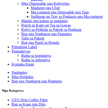
Mga Disposable nga Kubyertos
Madunot nga Uhot
Ma-compost nga Disposable nga Tasa
Sudlanan ug Tray sa Pagkaon nga Ma-compost
Mapilo nga kahon sa pagputos
Pouch sa Kape ug Tsa sa Gawas
Rolyo sa Pelikula sa Pakete sa Pagkaon
Bag nga Nagbarog nga Pagputos
Tubo sa Pakete
Bag nga Papel sa Regalo
Pribadong Label
Pagpadayon
Balita sa kompanya
Balita sa industriya
Kontaka Kami
Panimalay
Mga Produkto
Bag nga Nagbarog nga Pagputos
Mga Kategorya
UFO Drip Coffee Filter
Bag sa Kape nga Drip