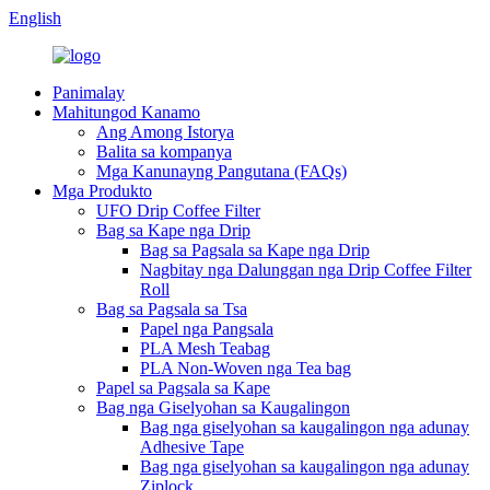
English
Panimalay
Mahitungod Kanamo
Ang Among Istorya
Balita sa kompanya
Mga Kanunayng Pangutana (FAQs)
Mga Produkto
UFO Drip Coffee Filter
Bag sa Kape nga Drip
Bag sa Pagsala sa Kape nga Drip
Nagbitay nga Dalunggan nga Drip Coffee Filter
Roll
Bag sa Pagsala sa Tsa
Papel nga Pangsala
PLA Mesh Teabag
PLA Non-Woven nga Tea bag
Papel sa Pagsala sa Kape
Bag nga Giselyohan sa Kaugalingon
Bag nga giselyohan sa kaugalingon nga adunay
Adhesive Tape
Bag nga giselyohan sa kaugalingon nga adunay
Ziplock