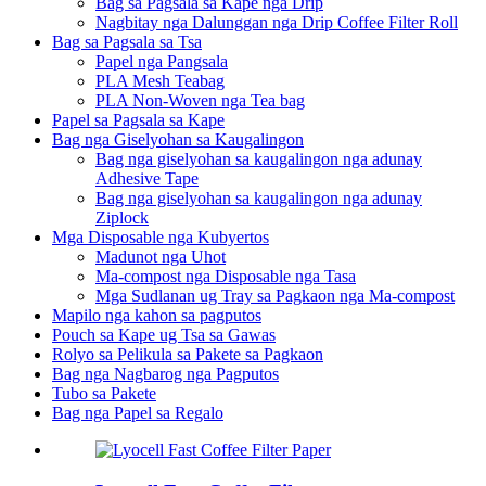
Bag sa Pagsala sa Kape nga Drip
Nagbitay nga Dalunggan nga Drip Coffee Filter Roll
Bag sa Pagsala sa Tsa
Papel nga Pangsala
PLA Mesh Teabag
PLA Non-Woven nga Tea bag
Papel sa Pagsala sa Kape
Bag nga Giselyohan sa Kaugalingon
Bag nga giselyohan sa kaugalingon nga adunay
Adhesive Tape
Bag nga giselyohan sa kaugalingon nga adunay
Ziplock
Mga Disposable nga Kubyertos
Madunot nga Uhot
Ma-compost nga Disposable nga Tasa
Mga Sudlanan ug Tray sa Pagkaon nga Ma-compost
Mapilo nga kahon sa pagputos
Pouch sa Kape ug Tsa sa Gawas
Rolyo sa Pelikula sa Pakete sa Pagkaon
Bag nga Nagbarog nga Pagputos
Tubo sa Pakete
Bag nga Papel sa Regalo