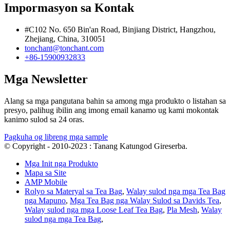
Impormasyon sa Kontak
#C102 No. 650 Bin'an Road, Binjiang District, Hangzhou,
Zhejiang, China, 310051
tonchant@tonchant.com
+86-15900932833
Mga Newsletter
Alang sa mga pangutana bahin sa among mga produkto o listahan sa
presyo, palihug ibilin ang imong email kanamo ug kami mokontak
kanimo sulod sa 24 oras.
Pagkuha og libreng mga sample
© Copyright - 2010-2023 : Tanang Katungod Gireserba.
Mga Init nga Produkto
Mapa sa Site
AMP Mobile
Rolyo sa Materyal sa Tea Bag
,
Walay sulod nga mga Tea Bag
nga Mapuno
,
Mga Tea Bag nga Walay Sulod sa Davids Tea
,
Walay sulod nga mga Loose Leaf Tea Bag
,
Pla Mesh
,
Walay
sulod nga mga Tea Bag
,