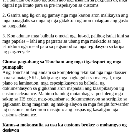
digital nga litrato para sa pre-inspeksyon sa customs.
2. Gamita ang lig-on ug gamay nga mga karton aron malikayan ang
mga panaglalis sa dugang nga gidak-on ug aron matag-an ang gasto
sa pagpadala.
3. Kon adunay mga balbula o metal nga lut-od, palihog isulat kini sa
mga papeles – lahi ang pagtratar sa ubang mga merkado sa mga
istruktura nga metal para sa pagsunod sa mga regulasyon sa taripa
ug pag-recycle.
Giunsa pagtabang sa Tonchant ang mga tig-eksport ug mga
pumapalit
Ang Tonchant nag-andam sa kompletong teknikal nga mga dossier
para sa matag SKU, lakip ang mga pagkaguba sa materyal, mga
plano sa lamination, mga espesipikasyon sa balbula, ug
dokumentasyon sa gigikanan aron mapadali ang klasipikasyon ug
customs clearance. Mahimo kaming motambag sa posibleng mga
sakup sa HS code, mag-organisar sa dokumentasyon sa sertipiko sa
gigikanan kung magamit, ug makig-alayon sa mga freight forwarder
ug customs broker aron masiguro ang paspas ug kasaligan nga
customs clearance.
Kanus-a mokonsulta sa usa ka customs broker o mohangyo og
desisyon