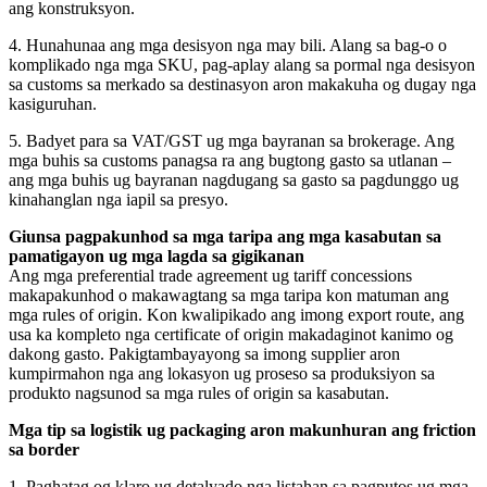
ang konstruksyon.
4. Hunahunaa ang mga desisyon nga may bili. Alang sa bag-o o
komplikado nga mga SKU, pag-aplay alang sa pormal nga desisyon
sa customs sa merkado sa destinasyon aron makakuha og dugay nga
kasiguruhan.
5. Badyet para sa VAT/GST ug mga bayranan sa brokerage. Ang
mga buhis sa customs panagsa ra ang bugtong gasto sa utlanan –
ang mga buhis ug bayranan nagdugang sa gasto sa pagdunggo ug
kinahanglan nga iapil sa presyo.
Giunsa pagpakunhod sa mga taripa ang mga kasabutan sa
pamatigayon ug mga lagda sa gigikanan
Ang mga preferential trade agreement ug tariff concessions
makapakunhod o makawagtang sa mga taripa kon matuman ang
mga rules of origin. Kon kwalipikado ang imong export route, ang
usa ka kompleto nga certificate of origin makadaginot kanimo og
dakong gasto. Pakigtambayayong sa imong supplier aron
kumpirmahon nga ang lokasyon ug proseso sa produksiyon sa
produkto nagsunod sa mga rules of origin sa kasabutan.
Mga tip sa logistik ug packaging aron makunhuran ang friction
sa border
1. Paghatag og klaro ug detalyado nga listahan sa pagputos ug mga