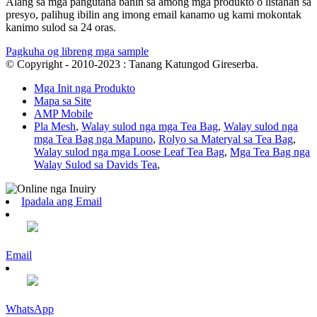
Alang sa mga pangutana bahin sa among mga produkto o listahan sa
presyo, palihug ibilin ang imong email kanamo ug kami mokontak
kanimo sulod sa 24 oras.
Pagkuha og libreng mga sample
© Copyright - 2010-2023 : Tanang Katungod Gireserba.
Mga Init nga Produkto
Mapa sa Site
AMP Mobile
Pla Mesh
,
Walay sulod nga mga Tea Bag
,
Walay sulod nga
mga Tea Bag nga Mapuno
,
Rolyo sa Materyal sa Tea Bag
,
Walay sulod nga mga Loose Leaf Tea Bag
,
Mga Tea Bag nga
Walay Sulod sa Davids Tea
,
Ipadala ang Email
Email
WhatsApp