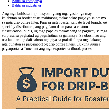
Balita sa kompanya
Balita sa industriya
Ang mga buhis sa importasyon ug ang mga gasto nga may
kalabutan sa border costs mahimong makaapekto pag-ayo sa presyo
sa mga drip coffee filter. Para sa mga roaster, private label brands, ug
specialty distributors, ang pagplano daan para sa customs
classification, buhis, ug mga papeles makatabang sa paglikay sa mga
sorpresa sa paghatud ug pagmintinar sa ganansya. Sa ubos mao ang
usa ka klaro ug dali sabton nga giya sa praktikal nga mga lakang
nga buhaton sa pag-import og drip coffee filters, ug kung giunsa
pagsuporta sa Tonchant ang mga exporter sa tibuok proseso.