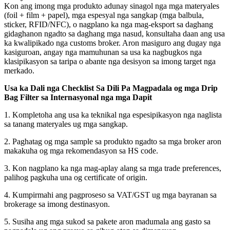
Kon ang imong mga produkto adunay sinagol nga mga materyales
(foil + film + papel), mga espesyal nga sangkap (mga balbula,
sticker, RFID/NFC), o nagplano ka nga mag-eksport sa daghang
gidaghanon ngadto sa daghang mga nasud, konsultaha daan ang usa
ka kwalipikado nga customs broker. Aron masiguro ang dugay nga
kasiguroan, angay nga mamuhunan sa usa ka nagbugkos nga
klasipikasyon sa taripa o abante nga desisyon sa imong target nga
merkado.
Usa ka Dali nga Checklist Sa Dili Pa Magpadala og mga Drip
Bag Filter sa Internasyonal nga mga Dapit
1. Kompletoha ang usa ka teknikal nga espesipikasyon nga naglista
sa tanang materyales ug mga sangkap.
2. Paghatag og mga sample sa produkto ngadto sa mga broker aron
makakuha og mga rekomendasyon sa HS code.
3. Kon nagplano ka nga mag-aplay alang sa mga trade preferences,
palihog pagkuha una og certificate of origin.
4. Kumpirmahi ang pagproseso sa VAT/GST ug mga bayranan sa
brokerage sa imong destinasyon.
5. Susiha ang mga sukod sa pakete aron madumala ang gasto sa