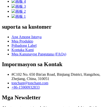
suporta sa kustomer
Ang Among Istorya
Mga Produkto
Pribadong Label
Kontaka Kami
Mga Kanunayng Pangutana (FAQs)
Impormasyon sa Kontak
#C102 No. 650 Bin'an Road, Binjiang District, Hangzhou,
Zhejiang, China, 310051
tonchant@tonchant.com
+86-15900932833
Mga Newsletter