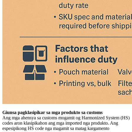
Giunsa pagklasipikar sa mga produkto sa customs
Ang mga ahensya sa customs mogamit og Harmonized System (HS)
codes aron klasipikahon ang mga imported nga produkto. Ang
espesipikong HS code nga magamit sa matag kargamento