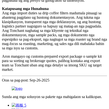
pagpadala ug ang presyo sa gibug-aton sa dimensyon.
Katapusang mga Hunahuna
Ang mga import duties sa drip coffee filters madumala pinaagi sa
abanteng pagplano ug hustong dokumentasyon. Ang tukma nga
klasipikasyon, transparent nga mga deklarasyon, ug ang hustong
logistics partner nagsiguro sa hapsay ug matag-an nga pagpadala.
Ang Tonchant naghatag sa mga kliyente og teknikal nga
dokumentasyon, mga sample packs, ug mga dokumento nga
espesipiko sa pag-eksport, nga nagtugot sa mga roaster ug brand nga
mag-focus sa roasting, marketing, ug sales nga dili mabalaka bahin
sa mga isyu sa customs.
Aron mangayo og customs-prepared export package o sample kit
para sa sorting ug brokerage quotes, palihog kontaka ang export
team sa Tonchant uban ang mga detalye sa imong SKU ug target
market.
Oras sa pag-post: Sep-26-2025
Sunda ang mga solusyon sa pakete nga mahigalaon sa kalikopan.