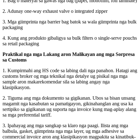
1. Bag o materyal sa gawas nga bag (papel, monofilm, foil laminate)
2. Adunay one-way exhaust valve o integrated zipper
3. Mga giimprinta nga barrier bag batok sa wala giimprinta nga bulk
packaging
4. Kung ang produkto gibaligya sa bulk filters o single-serve pouchs
sa retail packaging
Praktikal nga mga Lakang aron Malikayan ang mga Sorpresa
sa Customs
1. Kumpirmahi ang HS code sa labing dali nga panahon. Hatagi ang
customs broker og mga teknikal nga detalye ug pisikal nga mga
sample aron makarekomendar sila sa labing angay nga
klasipikasyon.
2. Tiguma ang mga dokumento sa gigikanan. Ubos sa bisan unsang
magamit nga kasabutan sa pamatigayon, gikinahanglan ang usa ka
sertipiko sa gigikanan ug suporta nga invoice kung mag-aplay alang
sa mga preferential tariff.
3. Ipahayag ang mga sangkap sa klaro nga paagi. Ilista ang mga
balbula, gasket, giimprinta nga mga layer, ug mga adhesive sa
commercial invoice aron ang klasipikasyon magpakita sa kinatibuk-