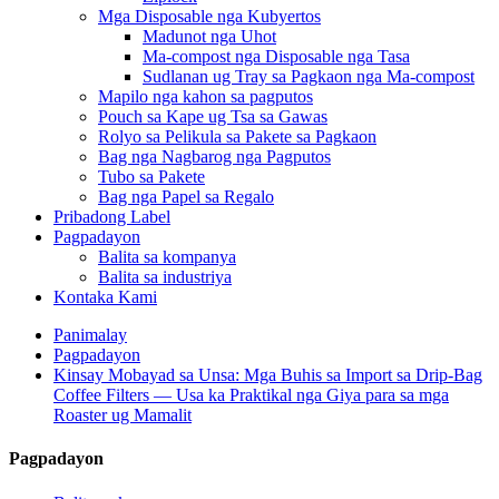
Mga Disposable nga Kubyertos
Madunot nga Uhot
Ma-compost nga Disposable nga Tasa
Sudlanan ug Tray sa Pagkaon nga Ma-compost
Mapilo nga kahon sa pagputos
Pouch sa Kape ug Tsa sa Gawas
Rolyo sa Pelikula sa Pakete sa Pagkaon
Bag nga Nagbarog nga Pagputos
Tubo sa Pakete
Bag nga Papel sa Regalo
Pribadong Label
Pagpadayon
Balita sa kompanya
Balita sa industriya
Kontaka Kami
Panimalay
Pagpadayon
Kinsay Mobayad sa Unsa: Mga Buhis sa Import sa Drip-Bag
Coffee Filters — Usa ka Praktikal nga Giya para sa mga
Roaster ug Mamalit
Pagpadayon