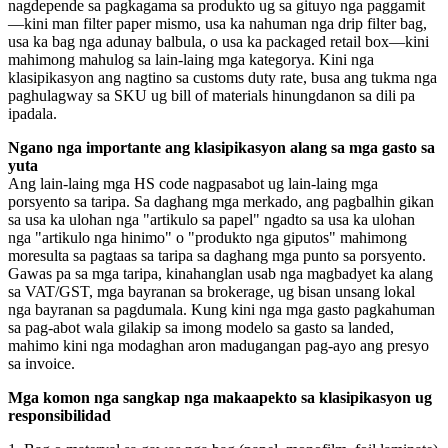
nagdepende sa pagkagama sa produkto ug sa gituyo nga paggamit
—kini man filter paper mismo, usa ka nahuman nga drip filter bag,
usa ka bag nga adunay balbula, o usa ka packaged retail box—kini
mahimong mahulog sa lain-laing mga kategorya. Kini nga
klasipikasyon ang nagtino sa customs duty rate, busa ang tukma nga
paghulagway sa SKU ug bill of materials hinungdanon sa dili pa
ipadala.
Ngano nga importante ang klasipikasyon alang sa mga gasto sa
yuta
Ang lain-laing mga HS code nagpasabot ug lain-laing mga
porsyento sa taripa. Sa daghang mga merkado, ang pagbalhin gikan
sa usa ka ulohan nga "artikulo sa papel" ngadto sa usa ka ulohan
nga "artikulo nga hinimo" o "produkto nga giputos" mahimong
moresulta sa pagtaas sa taripa sa daghang mga punto sa porsyento.
Gawas pa sa mga taripa, kinahanglan usab nga magbadyet ka alang
sa VAT/GST, mga bayranan sa brokerage, ug bisan unsang lokal
nga bayranan sa pagdumala. Kung kini nga mga gasto pagkahuman
sa pag-abot wala gilakip sa imong modelo sa gasto sa landed,
mahimo kini nga modaghan aron madugangan pag-ayo ang presyo
sa invoice.
Mga komon nga sangkap nga makaapekto sa klasipikasyon ug
responsibilidad