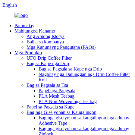
English
Panimalay
Mahitungod Kanamo
Ang Among Istorya
Balita sa kompanya
Mga Kanunayng Pangutana (FAQs)
Mga Produkto
UFO Drip Coffee Filter
Bag sa Kape nga Drip
Bag sa Pagsala sa Kape nga Drip
Nagbitay nga Dalunggan nga Drip Coffee Filter
Roll
Bag sa Pagsala sa Tsa
Papel nga Pangsala
PLA Mesh Teabag
PLA Non-Woven nga Tea bag
Papel sa Pagsala sa Kape
Bag nga Giselyohan sa Kaugalingon
Bag nga giselyohan sa kaugalingon nga adunay
Adhesive Tape
Bag nga giselyohan sa kaugalingon nga adunay
Ziplock