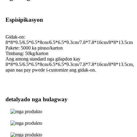
Espisipikasyon
Gidak-on:
8*8*9.5/6.5*6.5*8cm/6.5*6.5*9.3cm/7.8*7.8*16cm/8*8*13.5cm
Pakete: 5000 ka piraso/karton
Timbang: 50kg/karton
Ang among standard nga gilapdon kay
8*8*9.5/6.5*6.5*8cm/6.5*6.5*9.3cm/7.8*7.8*16cm/8*8*13.5cm,
apan naa pay pwede i-customize ang gidak-on.
detalyado nga hulagway