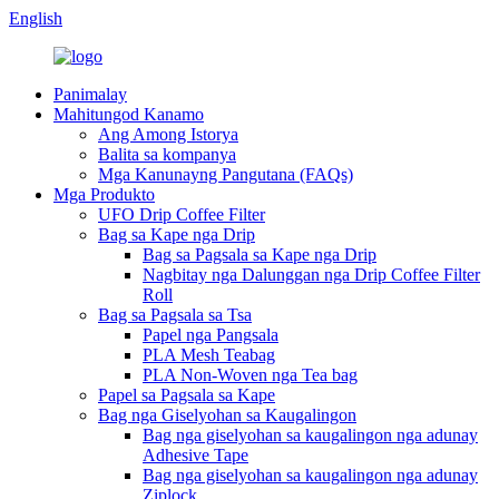
English
Panimalay
Mahitungod Kanamo
Ang Among Istorya
Balita sa kompanya
Mga Kanunayng Pangutana (FAQs)
Mga Produkto
UFO Drip Coffee Filter
Bag sa Kape nga Drip
Bag sa Pagsala sa Kape nga Drip
Nagbitay nga Dalunggan nga Drip Coffee Filter
Roll
Bag sa Pagsala sa Tsa
Papel nga Pangsala
PLA Mesh Teabag
PLA Non-Woven nga Tea bag
Papel sa Pagsala sa Kape
Bag nga Giselyohan sa Kaugalingon
Bag nga giselyohan sa kaugalingon nga adunay
Adhesive Tape
Bag nga giselyohan sa kaugalingon nga adunay
Ziplock