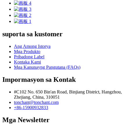
suporta sa kustomer
Ang Among Istorya
Mga Produkto
Pribadong Label
Kontaka Kami
Mga Kanunayng Pangutana (FAQs)
Impormasyon sa Kontak
#C102 No. 650 Bin'an Road, Binjiang District, Hangzhou,
Zhejiang, China, 310051
tonchant@tonchant.com
+86-15900932833
Mga Newsletter