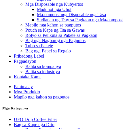
Mga Disposable nga Kubyertos
Madunot nga Uhot
Ma-compost nga Disposable nga Tasa
Sudlanan ug Tray sa Pagkaon nga Ma-compost
Mapilo nga kahon sa pagputos
Pouch sa Kape ug Tsa sa Gawas
Rolyo sa Pelikula sa Pakete sa Pagkaon
Bag nga Nagbarog nga Pagputos
Tubo sa Pakete
Bag nga Papel sa Regalo
Pribadong Label
Pagpadayon
Balita sa kompanya
Balita sa industriya
Kontaka Kami
Panimalay
Mga Produkto
Mapilo nga kahon sa pagputos
Mga Kategorya
UFO Drip Coffee Filter
Bag sa Kape nga Drip