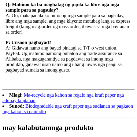
Q: Mahimo ka ba maghatag ug pipila ka libre nga mga
sample para sa pagsulay?
A: Oo, makapadala ko nimo og mga sample para sa pagsulay,
libre ang mga sample, ang mga kliyente motubag lang sa express
freight (kung mag-order og mass order, ibawas sa mga bayranan
sa order).
P: Unsaon pagbayad?
A: Gidawat namo ang bayad pinaagi sa T/T o west union,
PayPal. Ug mahimo namong buhaton ang trade assurance sa
Alibaba, nga magagarantiya sa pagdawat sa imong mga
produkto, gidawat usab namo ang ubang luwas nga paagi sa
pagbayad sumala sa imong gusto.
Miagi:
Ma-recycle nga kahon sa regalo nga kraft paper nga
adunay kuptanan
Sunod:
Biodegradable nga craft paper nga sudlanan sa pagkaon
nga kahon sa paniudto
may kalabutan
mga produkto