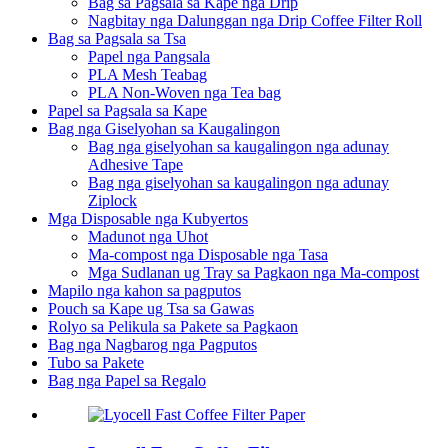
Bag sa Pagsala sa Kape nga Drip
Nagbitay nga Dalunggan nga Drip Coffee Filter Roll
Bag sa Pagsala sa Tsa
Papel nga Pangsala
PLA Mesh Teabag
PLA Non-Woven nga Tea bag
Papel sa Pagsala sa Kape
Bag nga Giselyohan sa Kaugalingon
Bag nga giselyohan sa kaugalingon nga adunay
Adhesive Tape
Bag nga giselyohan sa kaugalingon nga adunay
Ziplock
Mga Disposable nga Kubyertos
Madunot nga Uhot
Ma-compost nga Disposable nga Tasa
Mga Sudlanan ug Tray sa Pagkaon nga Ma-compost
Mapilo nga kahon sa pagputos
Pouch sa Kape ug Tsa sa Gawas
Rolyo sa Pelikula sa Pakete sa Pagkaon
Bag nga Nagbarog nga Pagputos
Tubo sa Pakete
Bag nga Papel sa Regalo