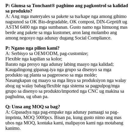
P: Giunsa sa Tonchant® paghimo ang pagkontrol sa kalidad
sa produkto?
A: Ang mga materyales sa pakete sa tsa/kape nga among gihimo
nagsunod sa OK Bio-degradable, OK compost, DIN-Geprüft ug
ASTM 6400 nga mga sumbanan. Gusto namo nga himuong mas
berde ang pakete sa mga kustomer, aron lang molambo ang
among negosyo nga adunay dugang Social Compliance.
P: Ngano nga pilion kami?
A: Serbisyo sa OEM/ODM, pag-customize;
Flexible nga kapilian sa kolor;
Barato nga presyo nga adunay labing maayo nga kalidad;
Kaugalingong gipanag-iya nga grupo sa disenyo sa mga
produkto ug planta sa pagproseso sa mga molde;
Nasangkapan og maayo sa mga linya sa produksiyon nga walay
abog ug walay babag/flexible nga sistema sa pagpulpog/mga
grupo sa disenyo sa produkto/imported nga CNC ug makina sa
paghulma, ug uban pa.
Q: Unsa ang MOQ sa bag?
A: Gipasadya nga pag-empake nga adunay pamaagi sa pag-
imprinta, MOQ 5000pcs. Bisan pa, kung gusto nimo ang mas
ubos nga MOQ, kontaka kami, malipayon kami nga motabang
kanimo.