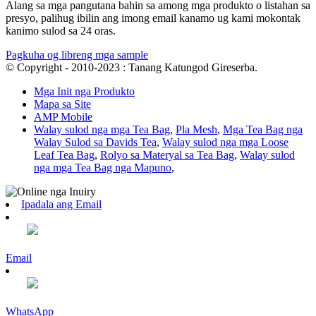
Alang sa mga pangutana bahin sa among mga produkto o listahan sa
presyo, palihug ibilin ang imong email kanamo ug kami mokontak
kanimo sulod sa 24 oras.
Pagkuha og libreng mga sample
© Copyright - 2010-2023 : Tanang Katungod Gireserba.
Mga Init nga Produkto
Mapa sa Site
AMP Mobile
Walay sulod nga mga Tea Bag
,
Pla Mesh
,
Mga Tea Bag nga
Walay Sulod sa Davids Tea
,
Walay sulod nga mga Loose
Leaf Tea Bag
,
Rolyo sa Materyal sa Tea Bag
,
Walay sulod
nga mga Tea Bag nga Mapuno
,
Ipadala ang Email
Email
WhatsApp